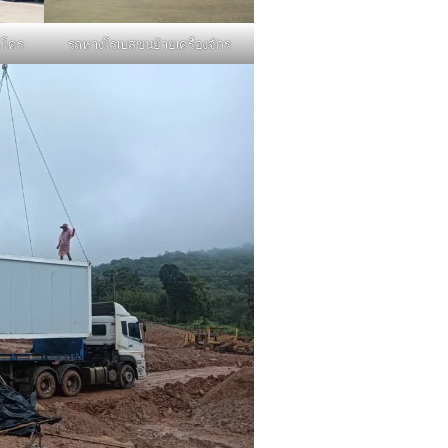
รถหางโรเบสขนย้ายเครื่องจักร
คโคร