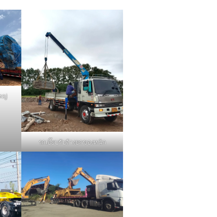
หญ่
รถเฮี๊ยบรับจ้างยกของหนัก