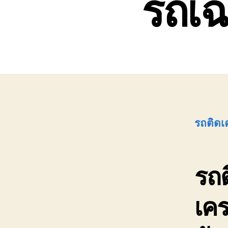
รถเฉ
รถติดเ
รถ
เค