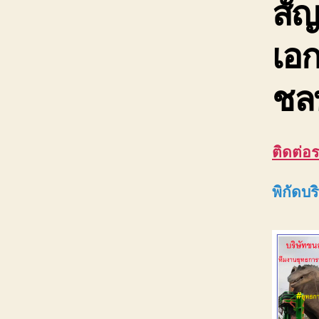
สั
เอก
ชลบ
ติดต่อ
พิกัดบร