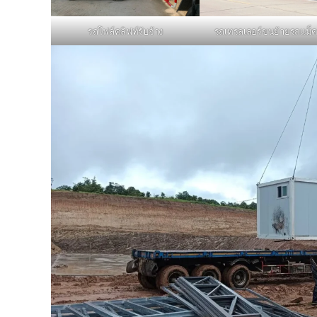
รถโฟล์คลิฟท์รับจ้าง
รถเทรลเลอร์ขนย้ายรถแม็