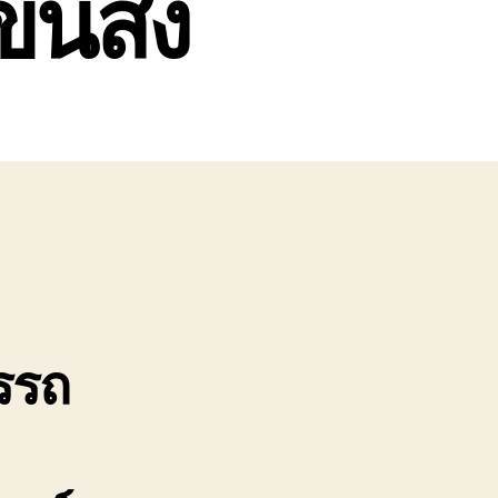
ขนส่ง
รรถ