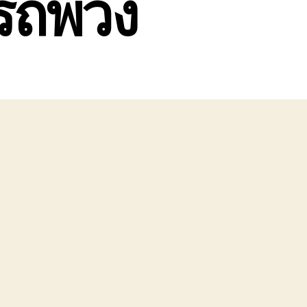
รถพ่วง