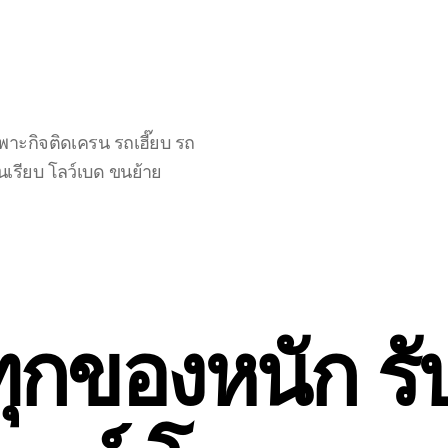
าะกิจติดเครน รถเฮี๊ยบ รถ
นเรียบ โลว์เบด ขนย้าย
ุกของหนัก รับ