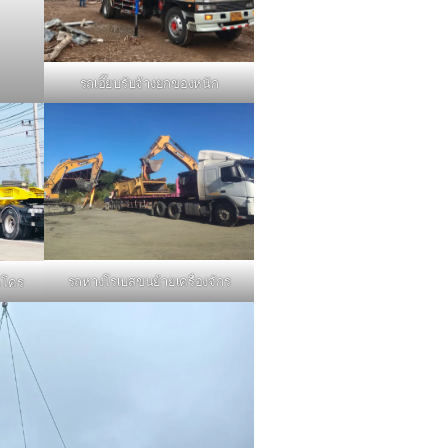
รถเฮี๊ยบรับจ้างยกของหนัก
รถหางโรเบสขนย้ายเครื่องจักร
คโคร