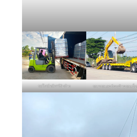
รถโฟล์คลิฟท์รับจ้าง
รถเทรลเลอร์ขนย้ายรถแม็