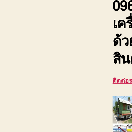
09
เคร
ด้ว
สิน
ติดต่อ