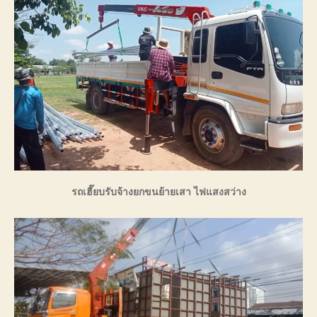
รถเฮี๊ยบรับจ้างยกขนย้ายเสา ไฟแสงสว่าง