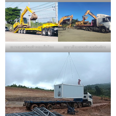
รถหางโรเบสขนย้ายเครื่องจักร
รถเทรลเลอร์ขนย้ายรถแม็คโคร