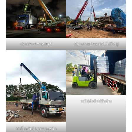
บริการรถเครนชลบุรี
บริการรถเครนยกต้นไม้ใหญ่
รถโฟล์คลิฟท์รับจ้าง
รถเฮี๊ยบรับจ้างยกของหนัก