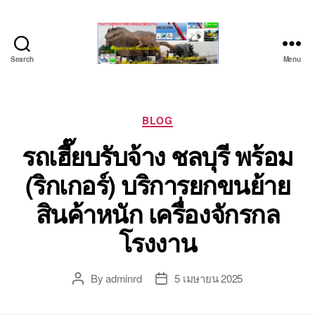
Search
Menu
ชลบุรี
รถ
เครน
ยก
Categories
BLOG
ของ
รถเฮี๊ยบรับจ้าง ชลบุรี พร้อม
หนัก
ติดต่อ
(ริกเกอร์) บริการยกขนย้าย
0818900005,
0640711613,
สินค้าหนัก เครื่องจักรกล
0800628488
โรงงาน
By
adminrd
5 เมษายน 2025
Post
Post
author
date