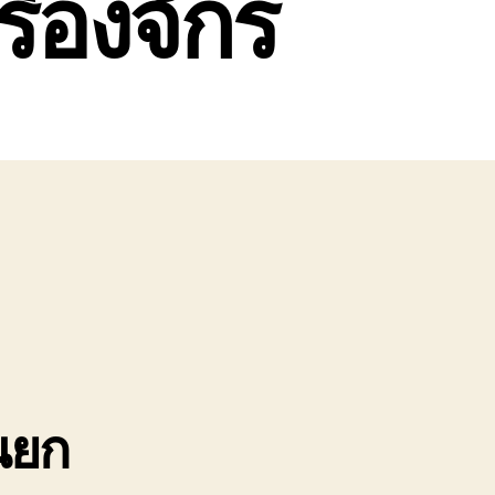
ื่องจักร
นยก