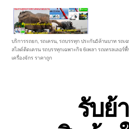
ชลบุรี
บริการรถยก, รถเครน, รถบรรทุก ประกัน5ล้านบาท รถเฉพ
รถ
สไลด์ติดเครน รถบรรทุกเฉพาะกิจ 6เพลา รถเทรลเลอร์พื้
เครน
ยก
เครื่องจักร ราคาถูก
ของ
หนัก
ติดต่อ
0818900005,
0640711613,
รับย
0800628488