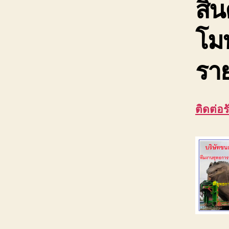
สิน
โม
ราย
ติดต่อ