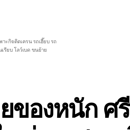
าะกิจติดเครน รถเฮี๊ยบ รถ
นเรียบ โลว์เบด ขนย้าย
้ายของหนัก ศร