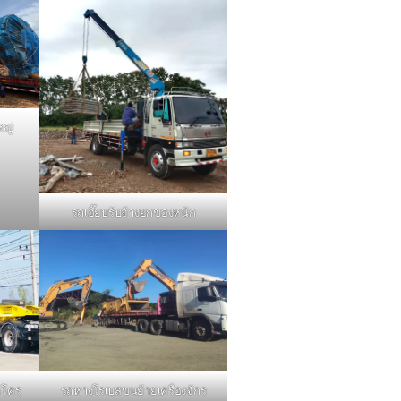
หญ่
รถเฮี๊ยบรับจ้างยกของหนัก
รถหางโรเบสขนย้ายเครื่องจักร
คโคร