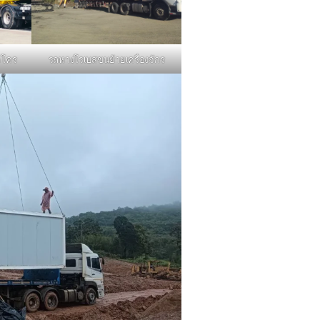
รถหางโรเบสขนย้ายเครื่องจักร
คโคร