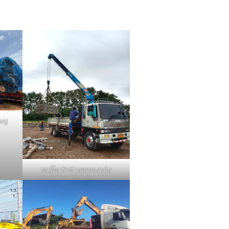
หญ่
รถเฮี๊ยบรับจ้างยกของหนัก