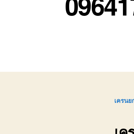
09641
เครนย
เค