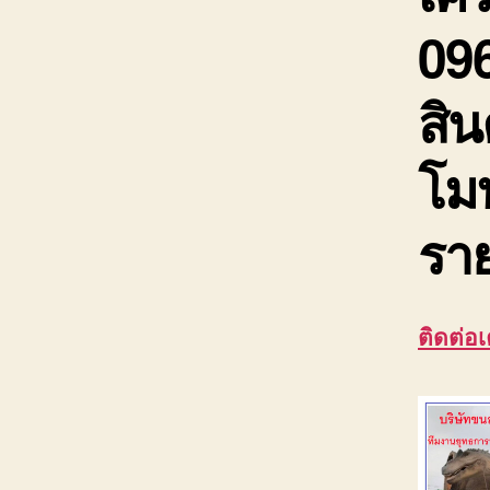
09
สิน
โม
ราย
ติดต่อ