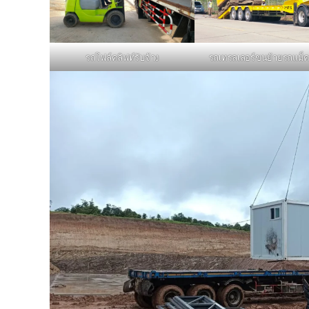
รถโฟล์คลิฟท์รับจ้าง
รถเทรลเลอร์ขนย้ายรถแม็