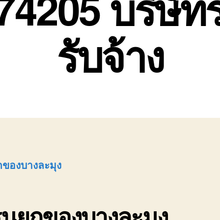
74205 บริษัท
รับจ้าง
กของบางละมุง
รนยกของบางละมุง