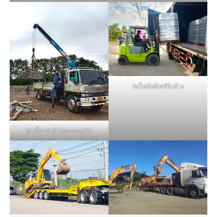
รถโฟล์คลิฟท์รับจ้าง
รถเฮี๊ยบรับจ้างยกของหนัก