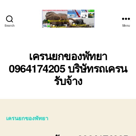
Search
Menu
ชลบุรี
รถ
เครน
ยก
เครนยกของพัทยา
ของ
0964174205 บริษัทรถเครน
หนัก
ติดต่อ
รับจ้าง
0818900005,
0640711613,
0800628488
เครนยกของพัทยา