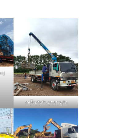
หญ่
รถเฮี๊ยบรับจ้างยกของหนัก