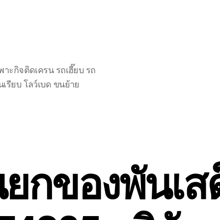
าะกิจติดเครน รถเฮี๊ยบ รถ
นเรียบ โลว์เบด ขนย้าย
นยกของพันเสด