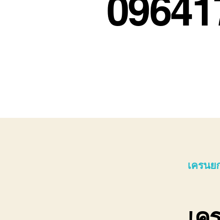
09641
เครนยก
เค