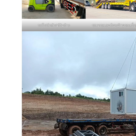
รถโฟล์คลิฟท์รับจ้าง
รถเทรลเลอร์ขนย้ายรถแม็