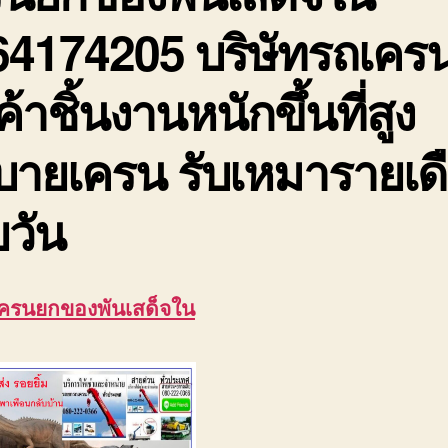
64174205 บริษัทรถเคร
ค้าชิ้นงานหนักขึ้นที่สูง
บายเครน รับเหมารายเด
วัน
เครนยกของพันเสด็จใน