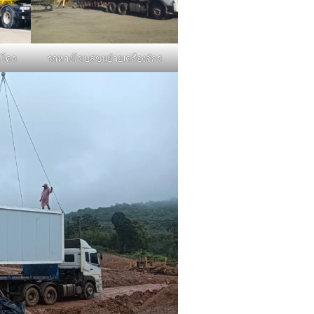
รถหางโรเบสขนย้ายเครื่องจักร
คโคร