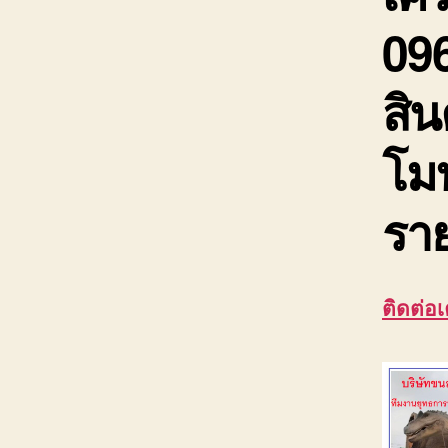
09
สิน
โม
ราย
ติดต่อ