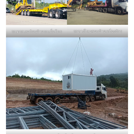
รถหางโรเบสขนย้ายเครื่องจักร
รถเทรลเลอร์ขนย้ายรถแม็คโคร