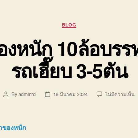
Categories
BLOG
องหนัก 10ล้อบรรท
รถเฮี๊ยบ 3-5ตัน
บ
By
adminrd
19 มีนาคม 2024
ไม่มีความเห็น
Post
Post
ร
author
date
รั
ย
ข
กของหนัก
ห