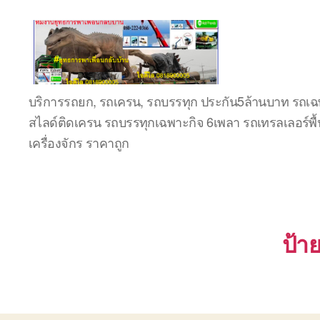
ชลบุรี
บริการรถยก, รถเครน, รถบรรทุก ประกัน5ล้านบาท รถเฉพ
รถ
สไลด์ติดเครน รถบรรทุกเฉพาะกิจ 6เพลา รถเทรลเลอร์พื้
เครน
ยก
เครื่องจักร ราคาถูก
ของ
หนัก
ติดต่อ
0818900005,
0640711613,
0800628488
ป้า