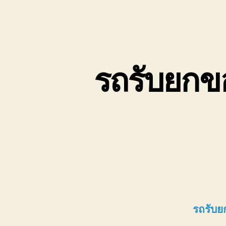
รถรับยกข
รถรับย