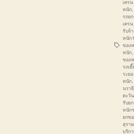
เครน
หนัก
รถยก
เครน
รับจ้
หนัก
ของห
Tags
หนัก
ของห
รถเฮี
ระยอ
หนัก
นราธ
ตะวั
รับยก
หนัก
ยกขอ
สุราษ
บริก