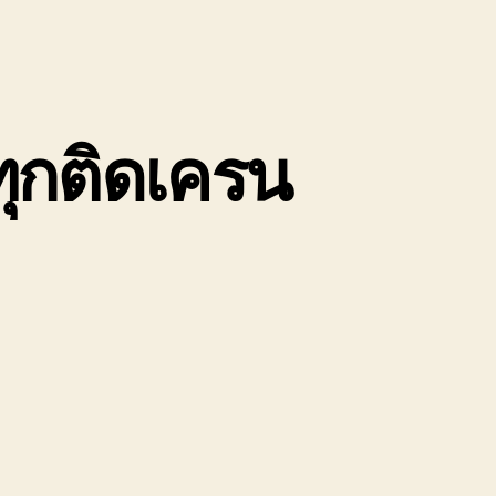
ุกติดเครน
น
ถ
บ
ก
อง
นัก