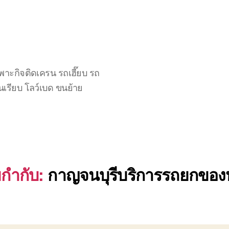
าะกิจติดเครน รถเฮี๊ยบ รถ
นเรียบ โลว์เบด ขนย้าย
ยกำกับ:
กาญจนบุรีบริการรถยกของ