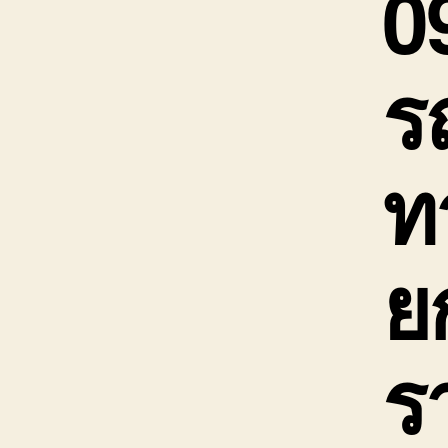
0
ร
ท
ย
ร