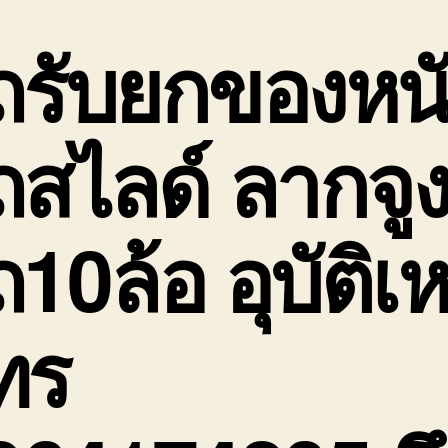
1
บ
ถรับยกของหน
ต
เ
ร
เฮ
ถสไลด์ ลากจู
3
5
10ล้อ อุบัติเห
ทร