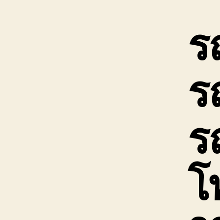
ร
ร
รถ
โ