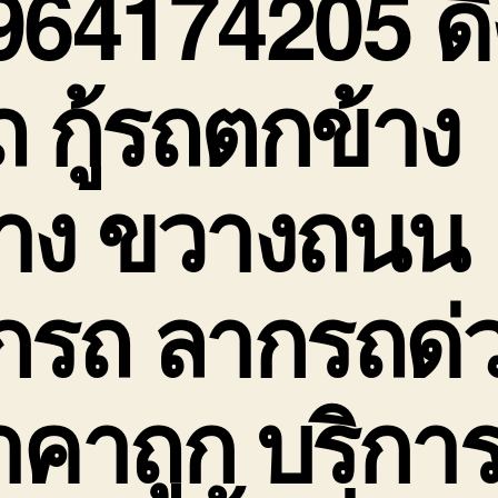
964174205 ดึ
ถ กู้รถตกข้าง
าง ขวางถนน
กรถ ลากรถด่
าคาถูก บริกา