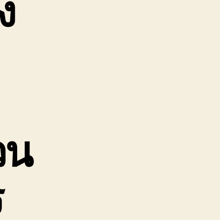
ง
วน
ร