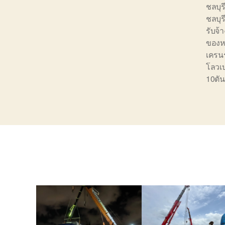
ชลบุร
ชลบุร
รับจ้
ของหน
เครนร
โลวเ
10ตัน