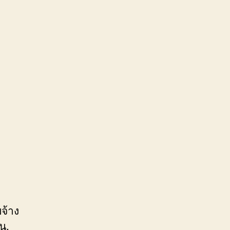
จ้าง
น,