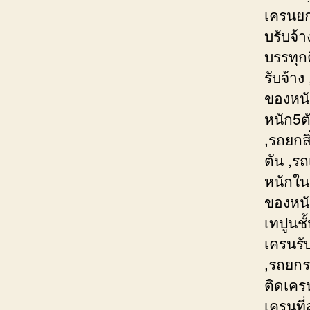
เครนยกย
บรับจ้
บรรทุก
รับจ้า
ของหนั
หนัก5ต
,รถยกส
ตัน ,ร
หนักใน
ของหนั
เทปูนช
เครนรั
,รถยกร
ติดเคร
เครนที่