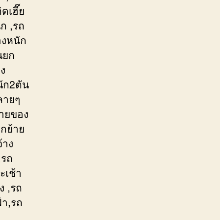
ดเฮี๊ย
ก ,รถ
องหนัก
รนยก
อง
ัก2ตัน
หลายๆ
้ายของ
กย้าย
้าง
,รถ
ะเช้า
ง ,รถ
้า,รถ