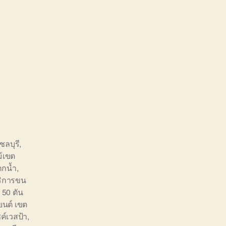
ชลบุรี
,
ม้เขต
ตกน้ำ
,
ริการขน
 50 ตัน
นต์ เขต
ค์เวสป้า
,