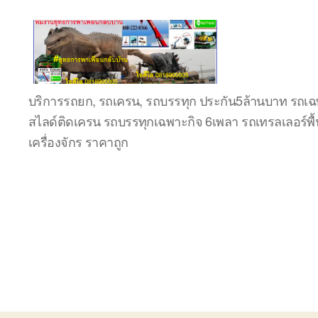
ชลบุรี
บริการรถยก, รถเครน, รถบรรทุก ประกัน5ล้านบาท รถเฉพ
รถ
สไลด์ติดเครน รถบรรทุกเฉพาะกิจ 6เพลา รถเทรลเลอร์พื้
เครน
ยก
เครื่องจักร ราคาถูก
ของ
หนัก
ติดต่อ
0818900005,
0640711613,
0800628488