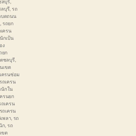
ลบุรี
,
บุรี
,
รถ
ถบดถนน
ก
,
รถยก
ดเครน
ักเป้น
อง
ถยก
ตชลบุรี
,
๋นเขต
เครนซ่อม
รถเครน
หนักใน
เครนยก
รถเครน
รถเครน
6เพลา
,
รถ
นัก
,
รถ
งเขต