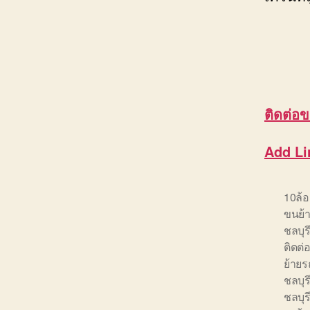
ติดต่อ
ข
Add Li
10ล้
ขนย้า
ชลบุร
ติดต่
ย้ายร
ชลบุร
ชลบุร