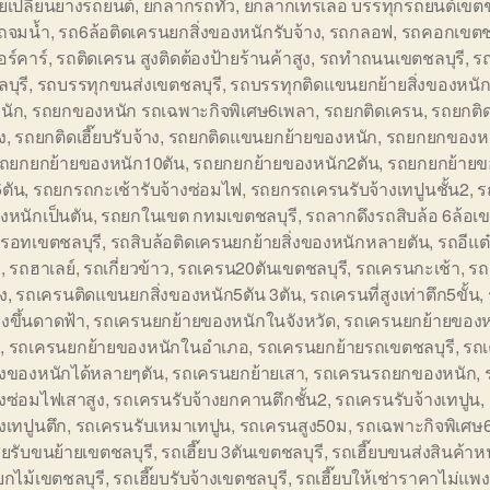
ยเปลี่ยนยางรถยนต์
,
ยกลากรถทัว
,
ยกลากเทรเลอ บรรทุกรถยนต์เขตช
รถจมน้ำ
,
รถ6ล้อติดเครนยกสิ่งของหนักรับจ้าง
,
รถกลอฟ
,
รถคอกเขตชล
อร์คาร์
,
รถติดเครน สูงติดต้องป้ายร้านค้าสูง
,
รถทำถนนเขตชลบุรี
,
ร
บุรี
,
รถบรรทุกขนส่งเขตชลบุรี
,
รถบรรทุกติดแขนยกย้ายสิ่งของหนั
นัก
,
รถยกของหนัก รถเฉพาะกิจพิเศษ6เพลา
,
รถยกติดเครน
,
รถยกติ
ง
,
รถยกติดเฮี๊ยบรับจ้าง
,
รถยกติดแขนยกย้ายของหนัก
,
รถยกยกของหน
ถยกยกย้ายของหนัก10ตัน
,
รถยกยกย้ายของหนัก2ตัน
,
รถยกยกย้ายข
ตัน
,
รถยกรถกะเช้ารับจ้างซ่อมไฟ
,
รถยกรถเครนรับจ้างเทปูนชั้น2
,
ร
องหนักเป็นตัน
,
รถยกในเขต กทมเขตชลบุรี
,
รถลากดึงรถสิบล้อ 6ล้อเข
รอทเขตชลบุรี
,
รถสิบล้อติดเครนยกย้ายสิ่งของหนักหลายตัน
,
รถอีแต
ี
,
รถฮาเลย์
,
รถเกี่ยวข้าว
,
รถเครน20ตันเขตชลบุรี
,
รถเครนกะเช้า
,
รถ
ูง
,
รถเครนติดแขนยกสิ่งของหนัก5ตัน 3ตัน
,
รถเครนที่สูงเท่าตึก5ขั้น
,
งขึ้นดาดฟ้า
,
รถเครนยกย้ายของหนักในจังหวัด
,
รถเครนยกย้ายของ
ล
,
รถเครนยกย้ายของหนักในอำเภอ
,
รถเครนยกย้ายรถเขตชลบุรี
,
รถ
ิ่งของหนักได้หลายๆตัน
,
รถเครนยกย้ายเสา
,
รถเครนรถยกของหนัก
,
างซ่อมไฟเสาสูง
,
รถเครนรับจ้างยกคานตึกชั้น2
,
รถเครนรับจ้างเทปูน
,
างเทปูนตึก
,
รถเครนรับเหมาเทปูน
,
รถเครนสูง50ม
,
รถเฉพาะกิจพิเศษ
สียรับขนย้ายเขตชลบุรี
,
รถเฮี๊ยบ 3ตันเขตชลบุรี
,
รถเฮี๊ยบขนส่งสินค้าห
บยกไม้เขตชลบุรี
,
รถเฮี๊ยบรับจ้างเขตชลบุรี
,
รถเฮี๊ยบให้เช่าราคาไม่แพ