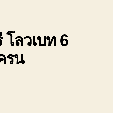
ี โลวเบท 6
เครน