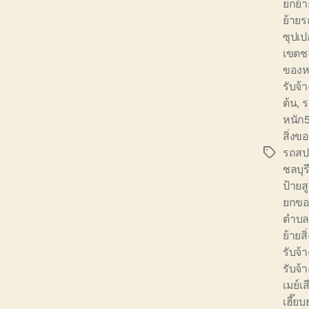
ยกย้า
ย้าย
ซุปเป
เขตชล
ของห
รับจ้า
ต้น
,
ร
หนัก5
สิ่งข
รถสป
Tags
ชลบุร
ป้ายส
ยกขอ
ตำบ
ย้ายส
รับจ้
รับจ้
เมย์เ
เฮี๊ย