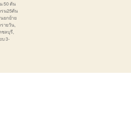
น 50 ตัน
ครน25ตัน
รนยกย้าย
ูงรายวัน
,
ตชลบุรี
,
๊ยบ 3-