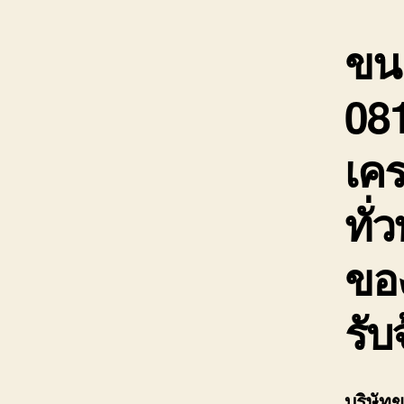
ขนย
08
เคร
ทั่ว
ขอ
รับ
บริษัท