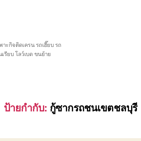
าะกิจติดเครน รถเฮี๊ยบ รถ
นเรียบ โลว์เบด ขนย้าย
ป้ายกำกับ:
กู้ซากรถชนเขตชลบุรี