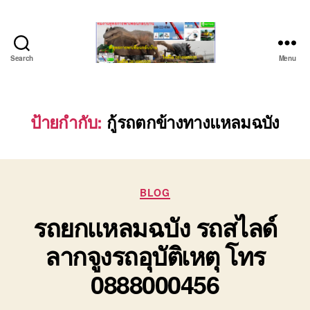
Search
Menu
ชลบุรี
รถ
เครน
ยก
ป้ายกำกับ:
กู้รถตกข้างทางแหลมฉบัง
ของ
หนัก
ติดต่อ
0818900005,
Categories
0640711613,
BLOG
0800628488
รถยกเเหลมฉบัง รถสไลด์
ลากจูงรถอุบัติเหตุ โทร
0888000456