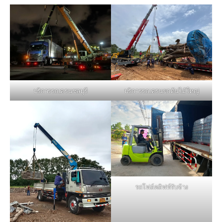
บริการรถเครนชลบุรี
บริการรถเครนยกต้นไม้ใหญ่
รถโฟล์คลิฟท์รับจ้าง