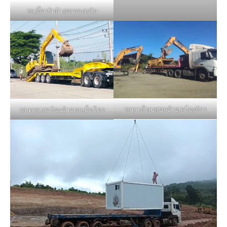
รถเฮี๊ยบรับจ้างยกของหนัก
รถหางโรเบสขนย้ายเครื่องจักร
รถเทรลเลอร์ขนย้ายรถแม็คโคร