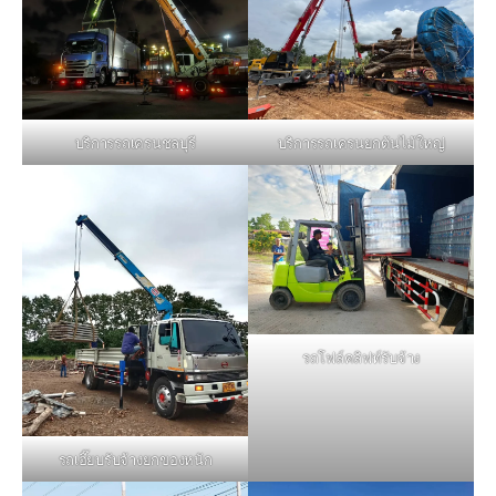
บริการรถเครนชลบุรี
บริการรถเครนยกต้นไม้ใหญ่
รถโฟล์คลิฟท์รับจ้าง
รถเฮี๊ยบรับจ้างยกของหนัก