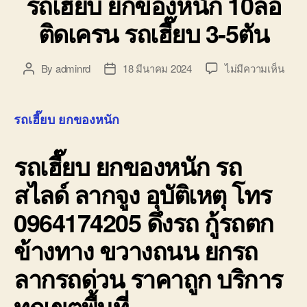
รถเฮี๊ยบ ยกของหนัก 10ล้อ
ติดเครน รถเฮี๊ยบ 3-5ตัน
บน
By
adminrd
18 มีนาคม 2024
ไม่มีความเห็น
Post
Post
รถ
author
date
เฮี๊ยบ
ยก
รถเฮี๊ยบ ยกของหนัก
ของ
หนัก
รถเฮี๊ยบ ยกของหนัก
รถ
10ล้อ
ติด
สไลด์ ลากจูง อุบัติเหตุ โทร
เครน
รถ
0964174205 ดึงรถ กู้รถตก
เฮี๊ยบ
3-
ข้างทาง ขวางถนน ยกรถ
5ตัน
ลากรถด่วน ราคาถูก บริการ
ทุกเขตพื้นที่