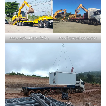
รถหางโรเบสขนย้ายเครื่องจักร
รถเทรลเลอร์ขนย้ายรถแม็คโคร