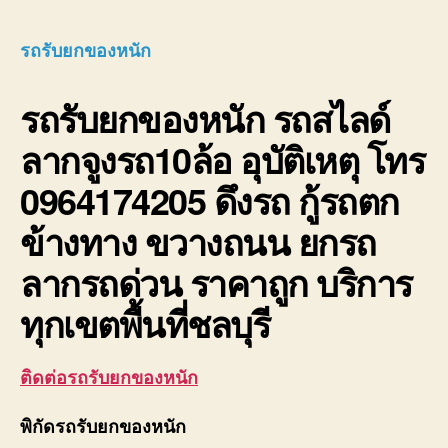
รับ
ยก
รถรับยกของหนัก
ของ
หนัก
รถรับยกของหนัก
รถสไลด์
10ล้อ
บรรท
ลากจูงรถ10ล้อ อุบัติเหตุ โทร
ติด
เครน
0964174205 ดึงรถ กู้รถตก
รถ
เฮี๊ยบ
ข้างทาง ขวางถนน ยกรถ
3-
5ตัน
ลากรถด่วน ราคาถูก บริการ
ทุกเขตพื้นที่ชลบุรี
ติดต่อรถรับยกของหนัก
พิกัดรถรับยกของหนัก