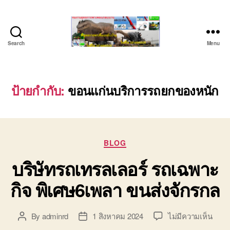
Search
Menu
ชลบุรี
รถ
เครน
ยก
ป้ายกำกับ:
ขอนแก่นบริการรถยกของหนัก
ของ
หนัก
ติดต่อ
0818900005,
Categories
0640711613,
BLOG
0800628488
บริษัทรถเทรลเลอร์ รถเฉพาะ
กิจ พิเศษ6เพลา ขนส่งจักรกล
บน
By
adminrd
1 สิงหาคม 2024
ไม่มีความเห็น
Post
Post
บริษั
author
date