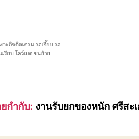
าะกิจติดเครน รถเฮี๊ยบ รถ
นเรียบ โลว์เบด ขนย้าย
ายกำกับ:
งานรับยกของหนัก ศรีสะ