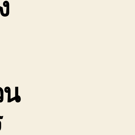
ง
วน
ร