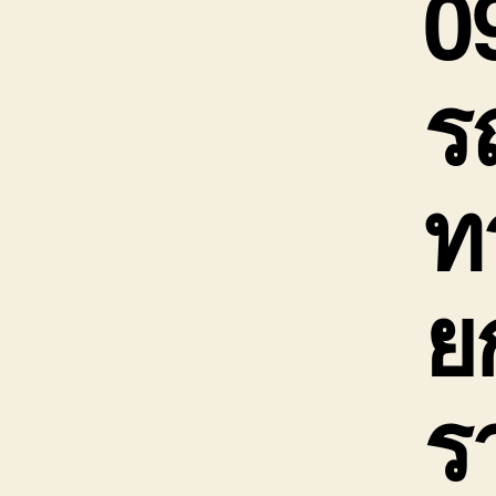
0
ร
ท
ย
ร