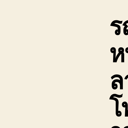
ร
ห
ลา
โ