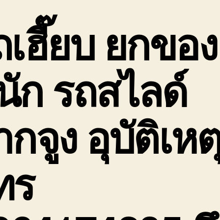
1
ต
ถเฮี๊ยบ ยกของ
เ
ร
เฮ
3
นัก
รถสไลด์
5
กจูง อุบัติเหต
ทร