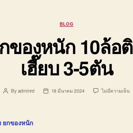
Categories
BLOG
ยกของหนัก 10ล้อ
เฮี๊ยบ 3-5ตัน
บ
By
adminrd
18 มีนาคม 2024
ไม่มีความเห็น
Post
Post
ร
author
date
เฮ
ย
ข
ยบ ยกของหนัก
ห