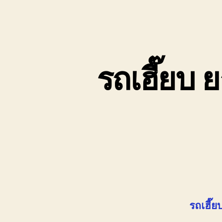
รถเฮี๊ยบ 
รถเฮี๊