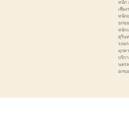
หนัก
เชีย
หนัก
ยกขอ
หนัก
สุริ
รถยก
มุกด
บริก
นคร
ยกขอ