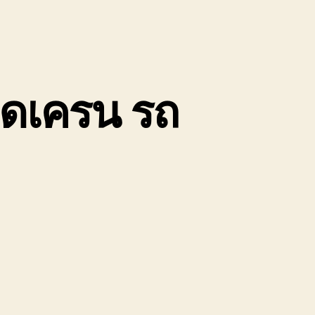
ติดเครน รถ
น
ถ
ี๊ยบ
ก
อง
นัก