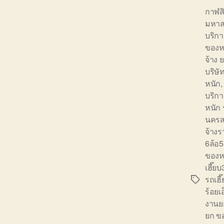
กาฬส
มหา
บริก
ของห
จ้าง
บริษั
หนัก
บริก
หนัก
นครส
จ้าง
6ล้อ
ของห
เฮี๊ย
รถเฮี
Tags
ร้อย
งานย
ยก ข