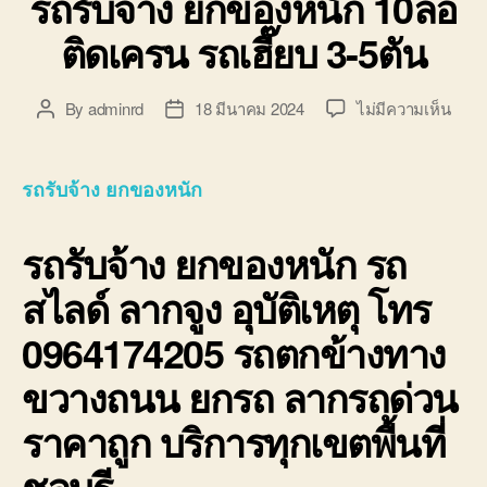
รถรับจ้าง ยกของหนัก 10ล้อ
ติดเครน รถเฮี๊ยบ 3-5ตัน
บน
By
adminrd
18 มีนาคม 2024
ไม่มีความเห็น
Post
Post
รถ
author
date
รับจ้
ยก
รถรับจ้าง ยกของหนัก
ของ
หนัก
รถรับจ้าง ยกของหนัก
รถ
10ล้อ
ติด
สไลด์ ลากจูง อุบัติเหตุ โทร
เครน
รถ
0964174205 รถตกข้างทาง
เฮี๊ยบ
3-
ขวางถนน ยกรถ ลากรถด่วน
5ตัน
ราคาถูก บริการทุกเขตพื้นที่
ชลบุรี