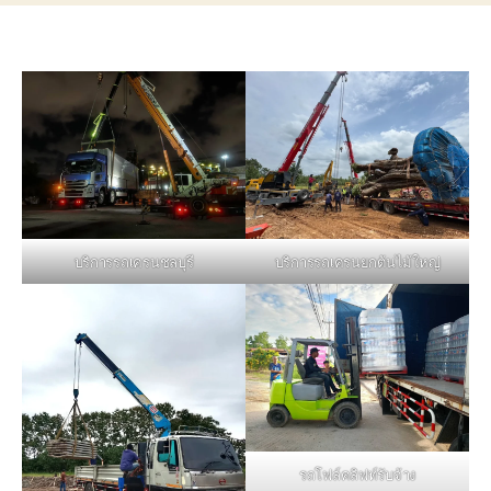
บริการรถเครนชลบุรี
บริการรถเครนยกต้นไม้ใหญ่
รถโฟล์คลิฟท์รับจ้าง