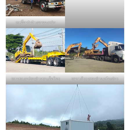
รถเฮี๊ยบรับจ้างยกของหนัก
รถหางโรเบสขนย้ายเครื่องจักร
รถเทรลเลอร์ขนย้ายรถแม็คโคร