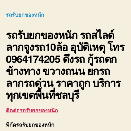
รับ
ยก
รถรับยกของหนัก
ของ
หนัก
รถรับยกของหนัก
รถสไลด์
10ล้อ
บรรท
ลากจูงรถ10ล้อ อุบัติเหตุ โทร
ติด
เครน
0964174205 ดึงรถ กู้รถตก
รถ
เฮี๊ยบ
ข้างทาง ขวางถนน ยกรถ
3-
5ตัน
ลากรถด่วน ราคาถูก บริการ
ทุกเขตพื้นที่ชลบุรี
ติดต่อรถรับยกของหนัก
พิกัดรถรับยกของหนัก