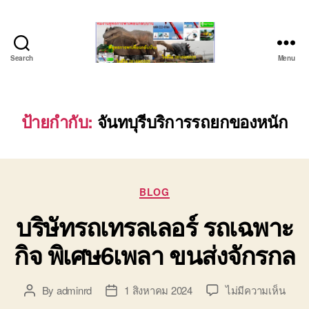
Search
Menu
ชลบุรี
รถ
เครน
ยก
ป้ายกำกับ:
จันทบุรีบริการรถยกของหนัก
ของ
หนัก
ติดต่อ
0818900005,
Categories
0640711613,
BLOG
0800628488
บริษัทรถเทรลเลอร์ รถเฉพาะ
กิจ พิเศษ6เพลา ขนส่งจักรกล
บน
By
adminrd
1 สิงหาคม 2024
ไม่มีความเห็น
Post
Post
บริษั
author
date