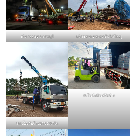
บริการรถเครนชลบุรี
บริการรถเครนยกต้นไม้ใหญ่
รถโฟล์คลิฟท์รับจ้าง
รถเฮี๊ยบรับจ้างยกของหนัก