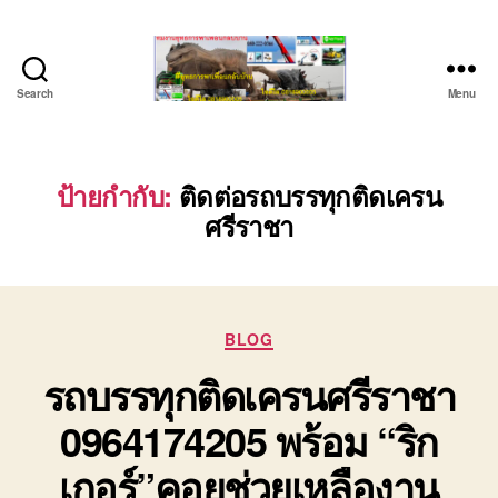
Search
Menu
ชลบุรี
รถ
เครน
ยก
ป้ายกำกับ:
ติดต่อรถบรรทุกติดเครน
ของ
ศรีราชา
หนัก
ติดต่อ
0818900005,
0640711613,
0800628488
Categories
BLOG
รถบรรทุกติดเครนศรีราชา
0964174205 พร้อม “ริก
เกอร์”คอยช่วยเหลืองาน