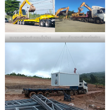
รถหางโรเบสขนย้ายเครื่องจักร
รถเทรลเลอร์ขนย้ายรถแม็คโคร