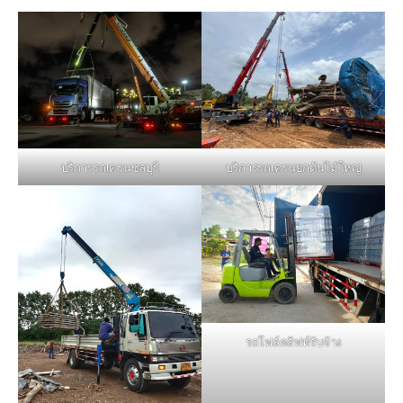
บริการรถเครนชลบุรี
บริการรถเครนยกต้นไม้ใหญ่
รถโฟล์คลิฟท์รับจ้าง