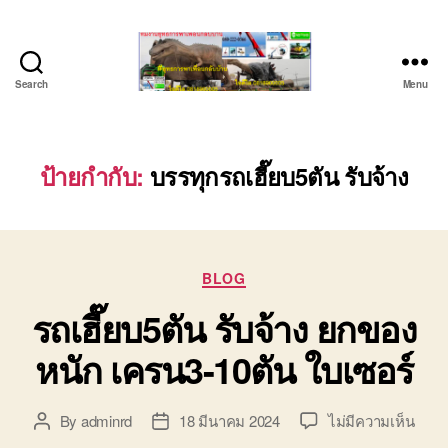
Search
Menu
ชลบุรี
รถ
เครน
ยก
ป้ายกำกับ:
บรรทุกรถเฮี๊ยบ5ตัน รับจ้าง
ของ
หนัก
ติดต่อ
0818900005,
Categories
0640711613,
BLOG
0800628488
รถเฮี๊ยบ5ตัน รับจ้าง ยกของ
หนัก เครน3-10ตัน ใบเซอร์
บน
By
adminrd
18 มีนาคม 2024
ไม่มีความเห็น
Post
Post
รถ
author
date