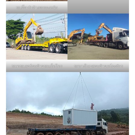
รถเฮี๊ยบรับจ้างยกของหนัก
รถหางโรเบสขนย้ายเครื่องจักร
รถเทรลเลอร์ขนย้ายรถแม็คโคร