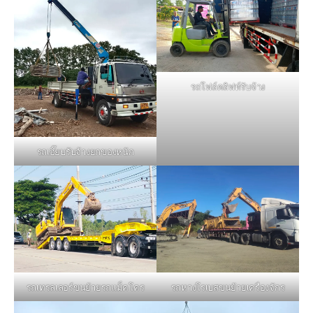
รถโฟล์คลิฟท์รับจ้าง
รถเฮี๊ยบรับจ้างยกของหนัก
รถหางโรเบสขนย้ายเครื่องจักร
รถเทรลเลอร์ขนย้ายรถแม็คโคร