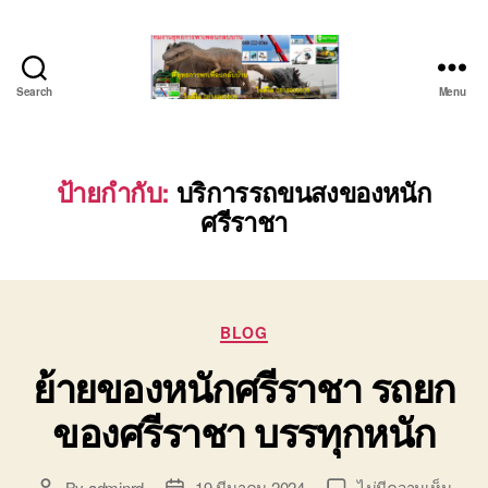
Search
Menu
ชลบุรี
รถ
เครน
ยก
ป้ายกำกับ:
บริการรถขนสงของหนัก
ของ
ศรีราชา
หนัก
ติดต่อ
0818900005,
0640711613,
0800628488
Categories
BLOG
ย้ายของหนักศรีราชา รถยก
ของศรีราชา บรรทุกหนัก
บน
By
adminrd
19 มีนาคม 2024
ไม่มีความเห็น