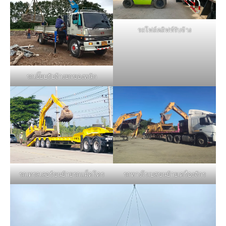
รถโฟล์คลิฟท์รับจ้าง
รถเฮี๊ยบรับจ้างยกของหนัก
รถหางโรเบสขนย้ายเครื่องจักร
รถเทรลเลอร์ขนย้ายรถแม็คโคร