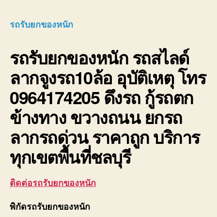
รับ
ยก
รถรับยกของหนัก
ของ
หนัก
รถรับยกของหนัก
รถสไลด์
10ล้อ
บรรท
ลากจูงรถ10ล้อ อุบัติเหตุ โทร
ติด
เครน
0964174205 ดึงรถ กู้รถตก
รถ
เฮี๊ยบ
ข้างทาง ขวางถนน ยกรถ
3-
5ตัน
ลากรถด่วน ราคาถูก บริการ
ทุกเขตพื้นที่ชลบุรี
ติดต่อรถรับยกของหนัก
พิกัดรถรับยกของหนัก