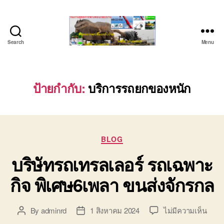
Search
Menu
ชลบุรี
รถ
เครน
ยก
ป้ายกำกับ:
บริการรถยกของหนัก
ของ
หนัก
ติดต่อ
0818900005,
Categories
0640711613,
BLOG
0800628488
บริษัทรถเทรลเลอร์ รถเฉพาะ
กิจ พิเศษ6เพลา ขนส่งจักรกล
บน
By
adminrd
1 สิงหาคม 2024
ไม่มีความเห็น
Post
Post
บริษั
author
date