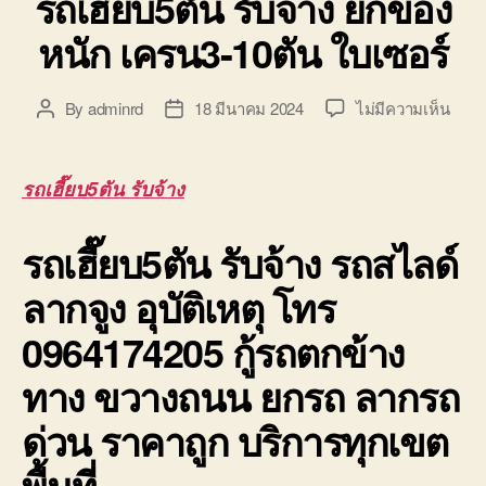
รถเฮี๊ยบ5ตัน รับจ้าง ยกของ
หนัก เครน3-10ตัน ใบเซอร์
บน
By
adminrd
18 มีนาคม 2024
ไม่มีความเห็น
Post
Post
รถ
author
date
เฮี๊ย
รับจ้
รถเฮี๊ยบ5ตัน รับจ้าง
ยก
ของ
รถเฮี๊ยบ5ตัน รับจ้าง
รถสไลด์
หนัก
เครน
ลากจูง อุบัติเหตุ โทร
10ตั
ใบ
0964174205 กู้รถตกข้าง
เซอร์
ทาง ขวางถนน ยกรถ ลากรถ
ด่วน ราคาถูก บริการทุกเขต
พื้นที่