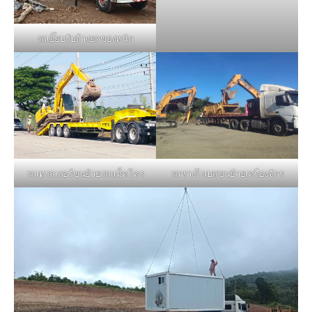
รถเฮี๊ยบรับจ้างยกของหนัก
รถหางโรเบสขนย้ายเครื่องจักร
รถเทรลเลอร์ขนย้ายรถแม็คโคร