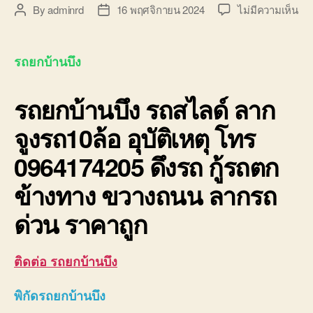
บน
By
adminrd
16 พฤศจิกายน 2024
ไม่มีความเห็น
Post
Post
รถ
author
date
ยก
บ้า
รถยกบ้านบึง
รถ
สไล
รถยกบ้านบึง
รถสไลด์ ลาก
ลา
จูง
จูงรถ10ล้อ อุบัติเหตุ โทร
รถ1
อุบั
0964174205 ดึงรถ กู้รถตก
โท
09
ข้างทาง ขวางถนน ลากรถ
ด่วน ราคาถูก
ติดต่อ รถยกบ้านบึง
พิกัดรถยกบ้านบึง