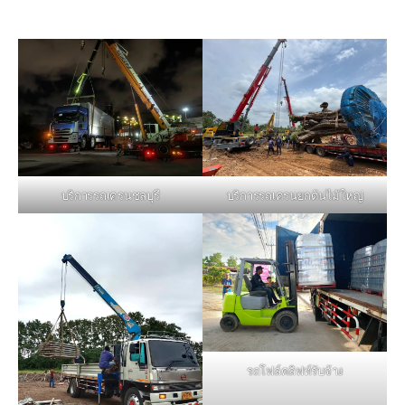
บริการรถเครนชลบุรี
บริการรถเครนยกต้นไม้ใหญ่
รถโฟล์คลิฟท์รับจ้าง