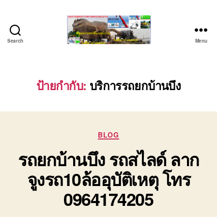
Search
Menu
ชลบุรี
รถ
เครน
ยก
ป้ายกำกับ:
บริการรถยกบ้านบึง
ของ
หนัก
ติดต่อ
0818900005,
Categories
0640711613,
BLOG
0800628488
รถยกบ้านบึง รถสไลด์ ลาก
จูงรถ10ล้ออุบัติเหตุ โทร
0964174205