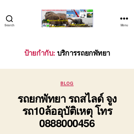
Search
Menu
ชลบุรี
รถ
เครน
ยก
ป้ายกำกับ:
บริการรถยกพัทยา
ของ
หนัก
ติดต่อ
0818900005,
Categories
0640711613,
BLOG
0800628488
รถยกพัทยา รถสไลด์ จูง
รถ10ล้ออุบัติเหตุ โทร
0888000456