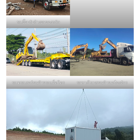
รถเฮี๊ยบรับจ้างยกของหนัก
รถหางโรเบสขนย้ายเครื่องจักร
รถเทรลเลอร์ขนย้ายรถแม็คโคร