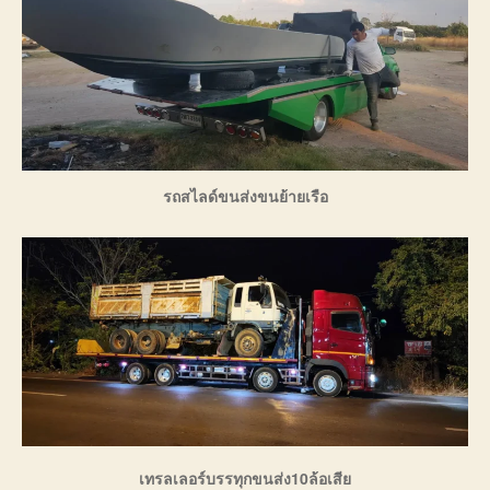
รถสไลด์ขนส่งขนย้ายเรือ
เทรลเลอร์บรรทุกขนส่ง10ล้อเสีย