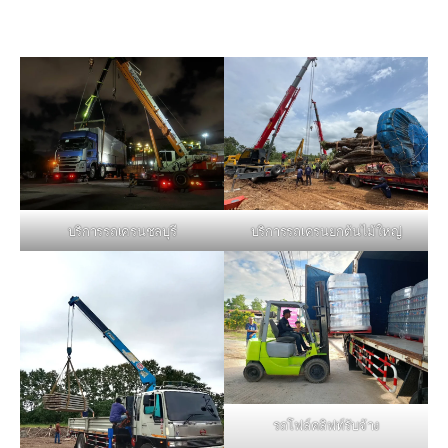
บริการรถเครนชลบุรี
บริการรถเครนยกต้นไม้ใหญ่
รถโฟล์คลิฟท์รับจ้าง