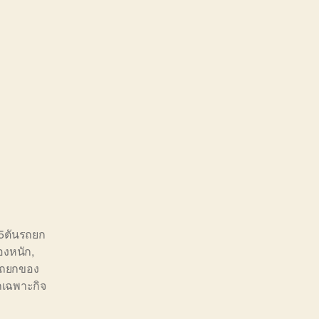
5ตันรถยก
องหนัก
,
ถยกของ
ถเฉพาะกิจ