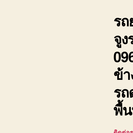
รถ
จูง
096
ข้
รถด
พื้น
ติดต่อ