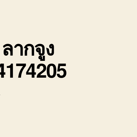
ลากจูง
64174205
บน
น
รถ
ยก
หนอง
ปรือ
รถ