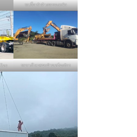
รถเฮี๊ยบรับจ้างยกของหนัก
รถหางโรเบสขนย้ายเครื่องจักร
คโคร