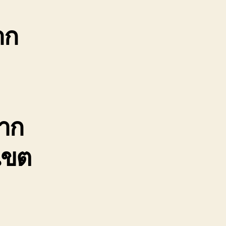
สไลด์
ลาก
าก
จูง
รถ10ล้อ
อุบัติเหตุ
โทร
0964174205
าก
เขต