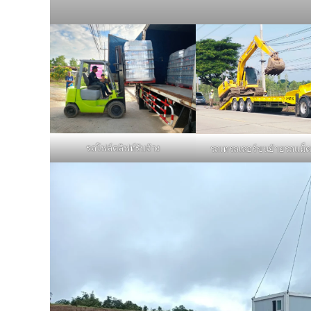
รถโฟล์คลิฟท์รับจ้าง
รถเทรลเลอร์ขนย้ายรถแม็