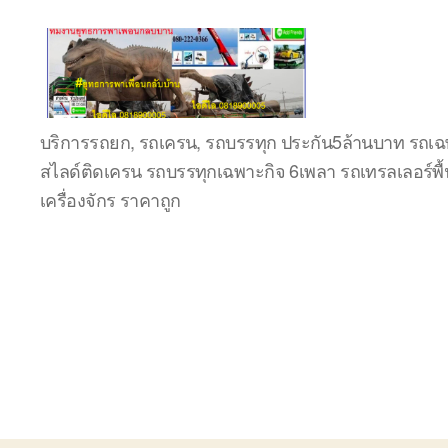
ชลบุรี
บริการรถยก, รถเครน, รถบรรทุก ประกัน5ล้านบาท รถเฉพ
รถ
สไลด์ติดเครน รถบรรทุกเฉพาะกิจ 6เพลา รถเทรลเลอร์พื้
เครน
ยก
เครื่องจักร ราคาถูก
ของ
หนัก
ติดต่อ
0818900005,
0640711613,
0800628488