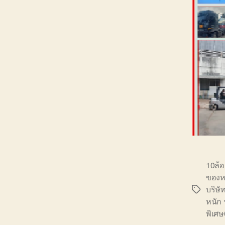
10ล้
ของห
บริษั
Tags
หนัก
พิเศ