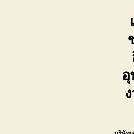
ช
อ
ง
บริษัท
เ