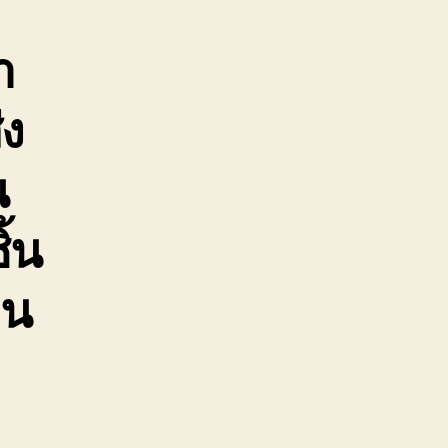
า
ง
น
้น
อน