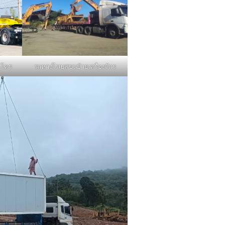
รถหางโรเบสขนย้ายเครื่องจักร
คโคร