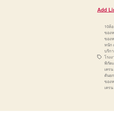
Add Li
10ล้
ของห
ของห
หนัก 
บริกา
โรงง
Tags
พิกั
เครน
ตันยก
ของห
เครน