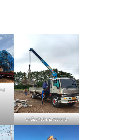
หญ่
รถเฮี๊ยบรับจ้างยกของหนัก