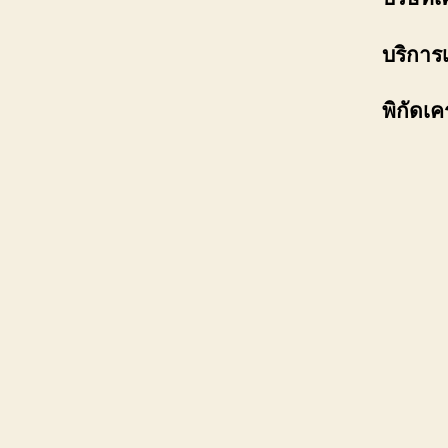
บริการ
พิกัด
เค