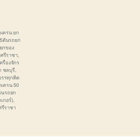
่อเครน ยก
น5ตันรถยก
 ยกของ
งศรีราชา
,
ครื่องจักร
 ชลบุรี
,
รรทุกติด
ถเครน 50
รนรถยก
กเกอร์)
,
ศรีราชา