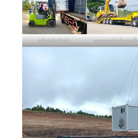
รถโฟล์คลิฟท์รับจ้าง
รถเทรลเลอร์ขนย้ายรถแม็