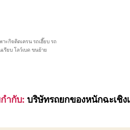
าะกิจติดเครน รถเฮี๊ยบ รถ
นเรียบ โลว์เบด ขนย้าย
ยกำกับ:
บริษัทรถยกของหนักฉะเชิง