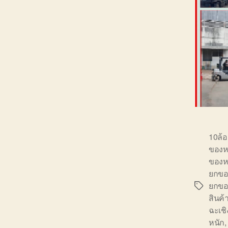
10ล้
ของห
ของห
ยกขอ
ยกขอ
Tags
สินค้
ฉะเชิ
หนัก