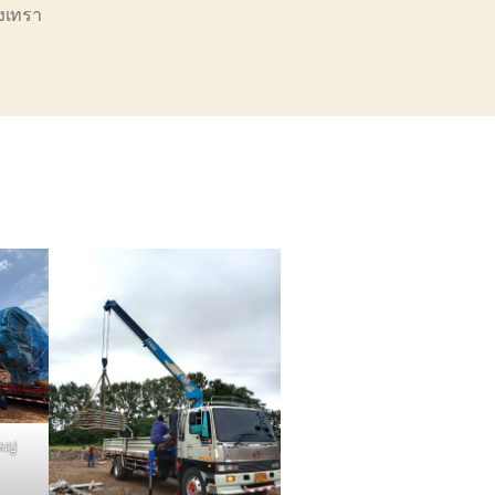
งเทรา
หญ่