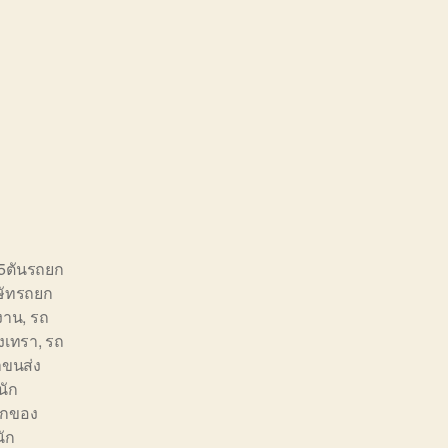
5ตันรถยก
ษัทรถยก
งงาน
,
รถ
งเทรา
,
รถ
าขนส่ง
ัก
ยกของ
ัก