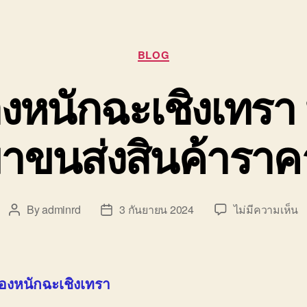
Categories
BLOG
หนักฉะเชิงเทรา บ
าขนส่งสินค้าราค
บ
By
adminrd
3 กันยายน 2024
ไม่มีความเห็น
Post
Post
ร
author
date
ย
ข
ห
งหนักฉะเชิงเทรา
ฉ