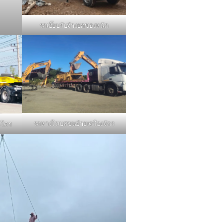
รถเฮี๊ยบรับจ้างยกของหนัก
รถหางโรเบสขนย้ายเครื่องจักร
คโคร