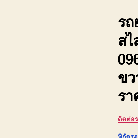
รถ
สไล
09
ขว
ราค
ติดต่อ
พิกัดร