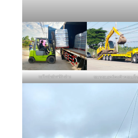
รถโฟล์คลิฟท์รับจ้าง
รถเทรลเลอร์ขนย้ายรถแม็