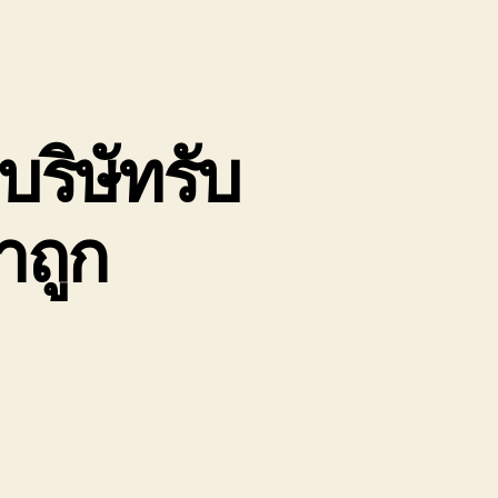
ริษัทรับ
าถูก
น
ถ
ก
อง
นัก
ะเชิงเทรา