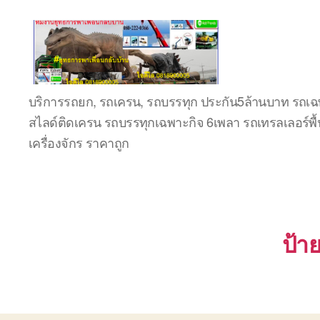
ชลบุรี
บริการรถยก, รถเครน, รถบรรทุก ประกัน5ล้านบาท รถเฉพ
รถ
สไลด์ติดเครน รถบรรทุกเฉพาะกิจ 6เพลา รถเทรลเลอร์พื้
เครน
ยก
เครื่องจักร ราคาถูก
ของ
หนัก
ติดต่อ
0818900005,
0640711613,
0800628488
ป้า