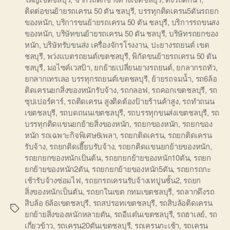
ติดต่อขนย้ายรถเครน 50 ตัน ชลบุรี
,
บรรทุกติดเครน5ตันรถยก
ของหนัก
,
บริการขนย้ายรถเครน 50 ตัน ชลบุรี
,
บริการรถขนสง
ของหนัก
,
บริษัทขนย้ายรถเครน 50 ตัน ชลบุรี
,
บริษัทรถยกของ
หนัก
,
บริษัทรับขนส่ง เครื่องจักรโรงงาน
,
ปะยางรถยนต์ เขต
ชลบุรี
,
พว่งแบตรถยนต์เขตชลบุรี
,
พิกัดขนย้ายรถเครน 50 ตัน
ชลบุรี
,
มอไซค์เวสป้า
,
ยกย้ายเปลี่ยนยางรถยนต์
,
ยกลากรถทัว
,
ยกลากเทรเลอ บรรทุกรถยนต์เขตชลบุรี
,
ย้ายรถจมน้ำ
,
รถ6ล้อ
ติดเครนยกสิ่งของหนักรับจ้าง
,
รถกลอฟ
,
รถคอกเขตชลบุรี
,
รถ
ซุปเปอร์คาร์
,
รถติดเครน สูงติดต้องป้ายร้านค้าสูง
,
รถทำถนน
เขตชลบุรี
,
รถบดถนนเขตชลบุรี
,
รถบรรทุกขนส่งเขตชลบุรี
,
รถ
บรรทุกติดแขนยกย้ายสิ่งของหนัก
,
รถยกของหนัก
,
รถยกของ
หนัก รถเฉพาะกิจพิเศษ6เพลา
,
รถยกติดเครน
,
รถยกติดเครน
รับจ้าง
,
รถยกติดเฮี๊ยบรับจ้าง
,
รถยกติดแขนยกย้ายของหนัก
,
รถยกยกของหนักเป้นต้น
,
รถยกยกย้ายของหนัก10ตัน
,
รถยก
ยกย้ายของหนัก2ตัน
,
รถยกยกย้ายของหนัก5ตัน
,
รถยกรถกะ
เช้ารับจ้างซ่อมไฟ
,
รถยกรถเครนรับจ้างเทปูนชั้น2
,
รถยก
สิ่งของหนักเป็นตัน
,
รถยกในเขต กทมเขตชลบุรี
,
รถลากดึงรถ
สิบล้อ 6ล้อเขตชลบุรี
,
รถสปรอทเขตชลบุรี
,
รถสิบล้อติดเครน
Tags
ยกย้ายสิ่งของหนักหลายตัน
,
รถอีแต๋นเขตชลบุรี
,
รถฮาเลย์
,
รถ
เกี่ยวข้าว
,
รถเครน20ตันเขตชลบุรี
,
รถเครนกะเช้า
,
รถเครน