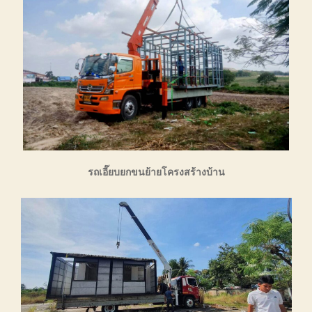
รถเอี๊ยบยกขนย้ายโครงสร้างบ้าน