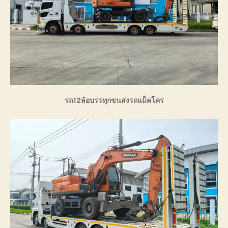
รถ12ล้อบรรทุกขนส่งรถแม็คโคร