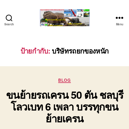
Search
Menu
ชลบุรี
รถ
เครน
ยก
ป้ายกำกับ:
บริษัทรถยกของหนัก
ของ
หนัก
ติดต่อ
0818900005,
Categories
0640711613,
BLOG
0800628488
ขนย้ายรถเครน 50 ตัน ชลบุรี
โลวเบท 6 เพลา บรรทุกขน
ย้ายเครน