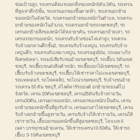
ซ่อมป้ายสูง
,
รถเครนติดแขนยกสิ่งของหนัก5ตัน 3ตัน
,
รถเครน
ที่สูงเท่าตึก5ขั้น
,
รถเครนยกของขึ้นดาดฟ้า
,
รถเครนยกย้าย
ของหนักในจังหวัด
,
รถเครนยกย้ายของหนักในตำบล
,
รถเครน
ยกย้ายของหนักในอำเภอ
,
รถเครนยกย้ายรถเขตชลบุรี
,
รถ
เครนยกย้ายสิ่งของหนักได้หลายๆตัน
,
รถเครนยกย้ายเสา
,
รถ
เครนรถยกของหนัก
,
รถเครนรับจ้างซ่อมไฟเสาสูง
,
รถเครน
รับจ้างยกคานตึกชั้น2
,
รถเครนรับจ้างเทปูน
,
รถเครนรับจ้าง
เทปูนตึก
,
รถเครนรับเหมาเทปูน
,
รถเครนสูง50ม
,
รถเฉพาะกิจ
พิเศษ6เพลา
,
รถเมย์เสียรับขนย้ายเขตชลบุรี
,
รถเฮี๊ยบ 3ตันเขต
ชลบุรี
,
รถเฮี๊ยบขนส่งสินค้าหนัก
,
รถเฮี๊ยบยกไม้เขตชลบุรี
,
รถ
เฮี๊ยบรับจ้างเขตชลบุรี
,
รถเฮี๊ยบให้เช่าราคาไม่แพงเขตชลบุรี
,
รถแทคเตอร์
,
รถโฟคคลิป
,
รถไถน่าเขตชลบุรี
,
รับจ้างขนย้าย
รถเครน 50 ตัน ชลบุรี
,
สไลด์คาร์รถยนต์ ยกย้ายรถยนต์ไป
จังหวัด
,
เครน 20ตันเขตชลบุรี
,
เครน25ตันรับจ้างรายวัน
,
เครน30ตัน
,
เครนยกของหนัก
,
เครนยกของหนักเป็นตัน
,
เครน
ยกย้ายของหนักขึ้นที่สูงรับจ้าง
,
เครนยกเสาไฟเขตชลบุรี
,
เครน
รับจ้างยกย้ายขึ้นสูงรายวัน
,
เครนรับจ้างให้เช่ารายวัน
,
เครนให้
เข่ารายวัน
,
เฮี๊ยบยกของหนักขึ้นที่สูงเขตชลบุรี
,
โลวเบท 6
เพลา บรรทุกขนย้ายเครน
,
ให้เช่ารถเครน10-50ตัน
,
ให้เช่ารถ
เฮี๊ยบ 3-10ตันเขตชลบุรี