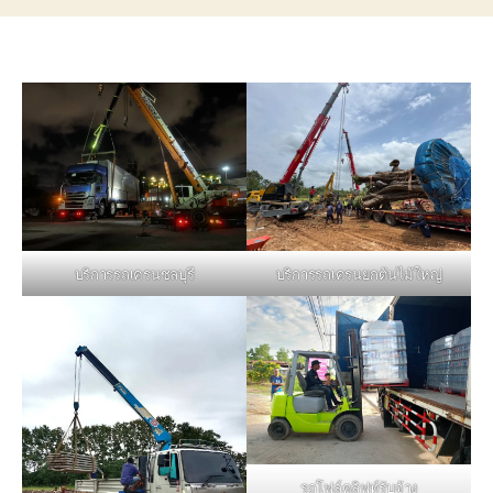
บริการรถเครนชลบุรี
บริการรถเครนยกต้นไม้ใหญ่
รถโฟล์คลิฟท์รับจ้าง