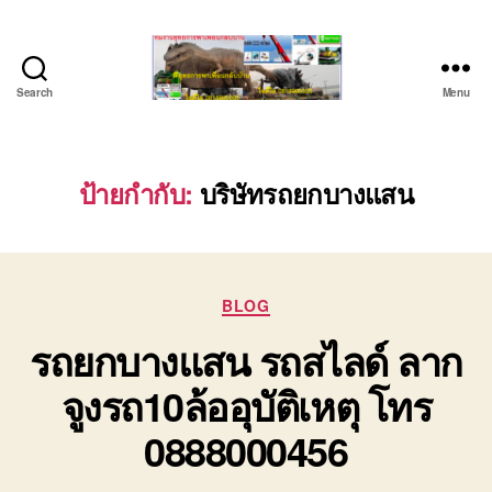
Search
Menu
ชลบุรี
รถ
เครน
ยก
ป้ายกำกับ:
บริษัทรถยกบางแสน
ของ
หนัก
ติดต่อ
0818900005,
Categories
0640711613,
BLOG
0800628488
รถยกบางแสน รถสไลด์ ลาก
จูงรถ10ล้ออุบัติเหตุ โทร
0888000456