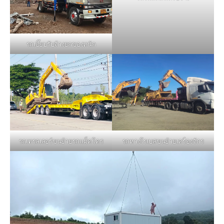
รถเฮี๊ยบรับจ้างยกของหนัก
รถหางโรเบสขนย้ายเครื่องจักร
รถเทรลเลอร์ขนย้ายรถแม็คโคร