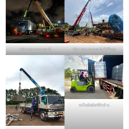
บริการรถเครนชลบุรี
บริการรถเครนยกต้นไม้ใหญ่
รถโฟล์คลิฟท์รับจ้าง