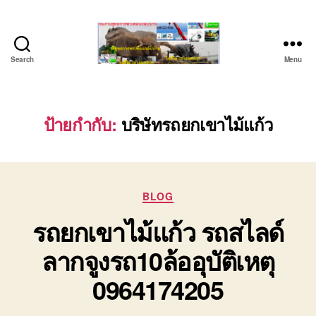
Search
Menu
ชลบุรี
รถ
เครน
ยก
ป้ายกำกับ:
บริษัทรถยกเขาไม้แก้ว
ของ
หนัก
ติดต่อ
0818900005,
Categories
0640711613,
BLOG
0800628488
รถยกเขาไม้แก้ว รถสไลด์
ลากจูงรถ10ล้ออุบัติเหตุ
0964174205