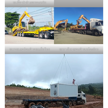
รถเฮี๊ยบรับจ้างยกของหนัก
รถหางโรเบสขนย้ายเครื่องจักร
รถเทรลเลอร์ขนย้ายรถแม็คโคร