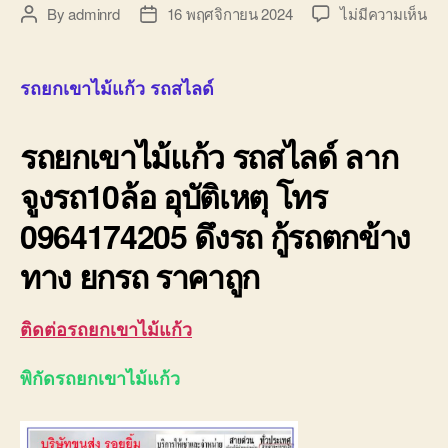
บน
By
adminrd
16 พฤศจิกายน 2024
ไม่มีความเห็น
Post
Post
รถ
author
date
ยก
เข
รถยกเขาไม้แก้ว รถสไลด์
ไม้
แก้
รถยกเขาไม้แก้ว
รถสไลด์ ลาก
รถ
สไล
จูงรถ10ล้อ อุบัติเหตุ โทร
ลา
จูง
0964174205 ดึงรถ กู้รถตกข้าง
รถ1
อุบั
ทาง ยกรถ ราคาถูก
09
ติดต่อรถยกเขาไม้แก้ว
พิกัดรถยกเขาไม้แก้ว