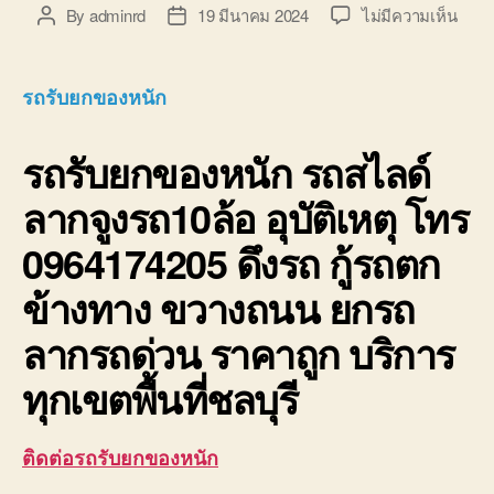
บน
By
adminrd
19 มีนาคม 2024
ไม่มีความเห็น
Post
Post
รถ
author
date
รับ
ยก
รถรับยกของหนัก
ของ
หนัก
รถรับยกของหนัก
รถสไลด์
10ล้อ
บรรท
ลากจูงรถ10ล้อ อุบัติเหตุ โทร
ติด
เครน
0964174205 ดึงรถ กู้รถตก
รถ
เฮี๊ยบ
ข้างทาง ขวางถนน ยกรถ
3-
5ตัน
ลากรถด่วน ราคาถูก บริการ
ทุกเขตพื้นที่ชลบุรี
ติดต่อรถรับยกของหนัก