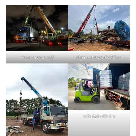
บริการรถเครนชลบุรี
บริการรถเครนยกต้นไม้ใหญ่
รถโฟล์คลิฟท์รับจ้าง