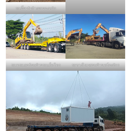
รถเฮี๊ยบรับจ้างยกของหนัก
รถหางโรเบสขนย้ายเครื่องจักร
รถเทรลเลอร์ขนย้ายรถแม็คโคร