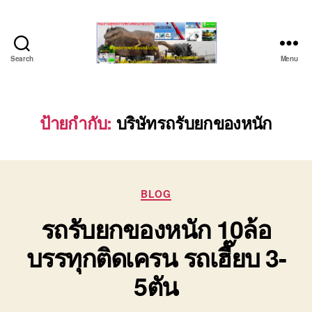
Search
Menu
ชลบุรี
รถ
เครน
ยก
ป้ายกำกับ:
บริษัทรถรับยกของหนัก
ของ
หนัก
ติดต่อ
0818900005,
Categories
0640711613,
BLOG
0800628488
รถรับยกของหนัก 10ล้อ
บรรทุกติดเครน รถเฮี๊ยบ 3-
5ตัน