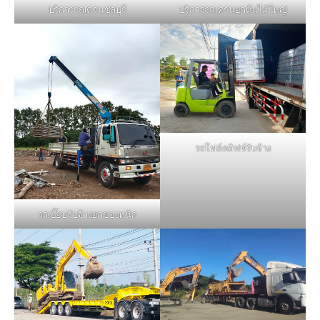
บริการรถเครนชลบุรี
บริการรถเครนยกต้นไม้ใหญ่
รถโฟล์คลิฟท์รับจ้าง
รถเฮี๊ยบรับจ้างยกของหนัก