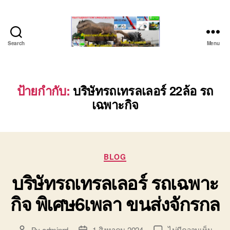
Search
Menu
ชลบุรี
รถ
เครน
ยก
ป้ายกำกับ:
บริษัทรถเทรลเลอร์ 22ล้อ รถ
ของ
เฉพาะกิจ
หนัก
ติดต่อ
0818900005,
0640711613,
0800628488
Categories
BLOG
บริษัทรถเทรลเลอร์ รถเฉพาะ
กิจ พิเศษ6เพลา ขนส่งจักรกล
บน
By
adminrd
1 สิงหาคม 2024
ไม่มีความเห็น