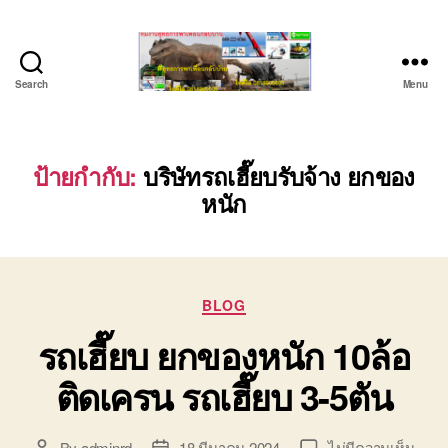
Search
Menu
ชลบุรี
รถ
เครน
ยก
ป้ายกำกับ:
บริษัทรถเฮี๊ยบรับจ้าง ยกของ
ของ
หนัก
หนัก
ติดต่อ
0818900005,
0640711613,
0800628488
Categories
BLOG
รถเฮี๊ยบ ยกของหนัก 10ล้อ
ติดเครน รถเฮี๊ยบ 3-5ตัน
บน
By
adminrd
18 มีนาคม 2024
ไม่มีความเห็น