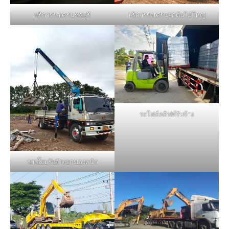
บริการรถเครนชลบุรี
บริการรถเครนยกต้นไม้ใหญ่
รถโฟล์คลิฟท์รับจ้าง
รถเฮี๊ยบรับจ้างยกของหนัก