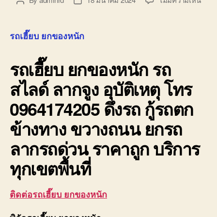
Post
Post
รถ
author
date
เฮี๊ยบ
ยก
รถเฮี๊ยบ ยกของหนัก
ของ
หนัก
รถเฮี๊ยบ ยกของหนัก
รถ
10ล้อ
ติด
สไลด์ ลากจูง อุบัติเหตุ โทร
เครน
รถ
0964174205 ดึงรถ กู้รถตก
เฮี๊ยบ
3-
ข้างทาง ขวางถนน ยกรถ
5ตัน
ลากรถด่วน ราคาถูก บริการ
ทุกเขตพื้นที่
ติดต่อรถเฮี๊ยบ ยกของหนัก