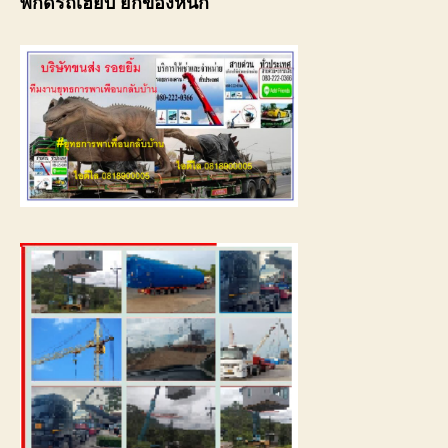
พิกัดรถเฮี๊ยบ ยกของหนัก