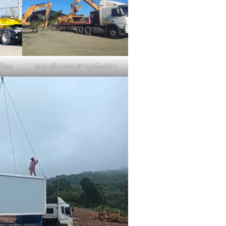
รถหางโรเบสขนย้ายเครื่องจักร
คโคร