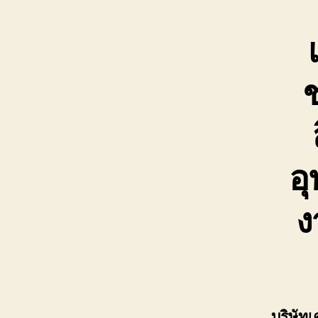
ช
อ
ง
บริษัท
เ