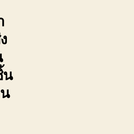
า
ง
น
้น
อน