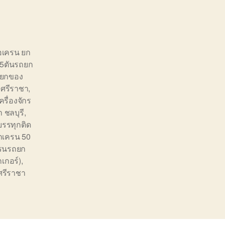
่อเครน ยก
น5ตันรถยก
 ยกของ
งศรีราชา
,
ครื่องจักร
 ชลบุรี
,
รรทุกติด
ถเครน 50
รนรถยก
กเกอร์)
,
ศรีราชา