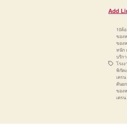
Add Li
10ล้
ของห
ของห
หนัก 
บริกา
โรงง
Tags
พิกั
เครน
ตันยก
ของห
เครน