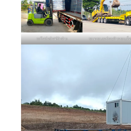
รถโฟล์คลิฟท์รับจ้าง
รถเทรลเลอร์ขนย้ายรถแม็