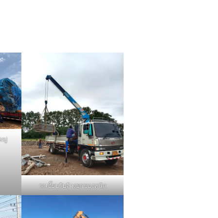
หญ่
รถเฮี๊ยบรับจ้างยกของหนัก