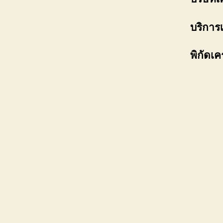
บริการ
พิกัด
เค