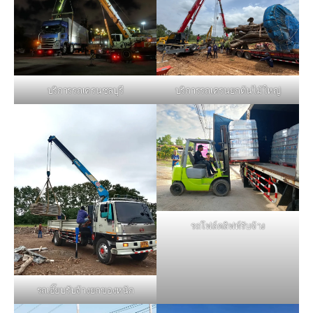
บริการรถเครนชลบุรี
บริการรถเครนยกต้นไม้ใหญ่
รถโฟล์คลิฟท์รับจ้าง
รถเฮี๊ยบรับจ้างยกของหนัก