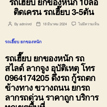
รถเฮี๊ยบ ยกของหนัก 10ล้อ
ติดเครน รถเฮี๊ยบ 3-5ตัน
บน
By
adminrd
18 มีนาคม 2024
ไม่มีความเห็น
Post
Post
รถ
author
date
เฮี๊ยบ
ยก
รถเฮี๊ยบ ยกของหนัก
ของ
หนัก
รถเฮี๊ยบ ยกของหนัก
รถ
10ล้อ
ติด
สไลด์ ลากจูง อุบัติเหตุ โทร
เครน
รถ
0964174205 ดึงรถ กู้รถตก
เฮี๊ยบ
3-
ข้างทาง ขวางถนน ยกรถ
5ตัน
ลากรถด่วน ราคาถูก บริการ
ทุกเขตพื้นที่