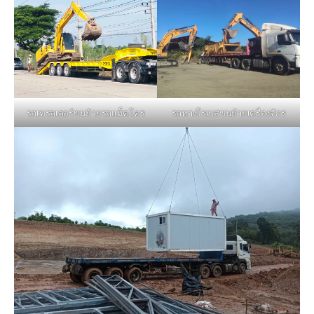
รถหางโรเบสขนย้ายเครื่องจักร
รถเทรลเลอร์ขนย้ายรถแม็คโคร