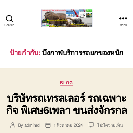
Search
Menu
ชลบุรี
รถ
เครน
ยก
ป้ายกำกับ:
บึงกาฬบริการรถยกของหนัก
ของ
หนัก
ติดต่อ
0818900005,
Categories
0640711613,
BLOG
0800628488
บริษัทรถเทรลเลอร์ รถเฉพาะ
กิจ พิเศษ6เพลา ขนส่งจักรกล
บน
By
adminrd
1 สิงหาคม 2024
ไม่มีความเห็น
Post
Post
บริษั
author
date