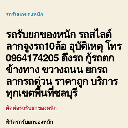
รับ
ยก
รถรับยกของหนัก
ของ
หนัก
รถรับยกของหนัก
รถสไลด์
10ล้อ
บรรท
ลากจูงรถ10ล้อ อุบัติเหตุ โทร
ติด
เครน
0964174205 ดึงรถ กู้รถตก
รถ
เฮี๊ยบ
ข้างทาง ขวางถนน ยกรถ
3-
5ตัน
ลากรถด่วน ราคาถูก บริการ
ทุกเขตพื้นที่ชลบุรี
ติดต่อรถรับยกของหนัก
พิกัดรถรับยกของหนัก