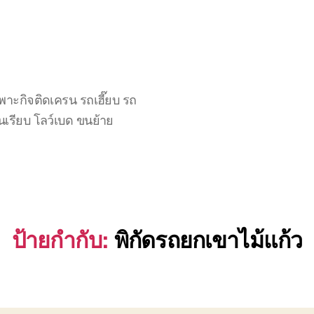
าะกิจติดเครน รถเฮี๊ยบ รถ
นเรียบ โลว์เบด ขนย้าย
ป้ายกำกับ:
พิกัดรถยกเขาไม้แก้ว