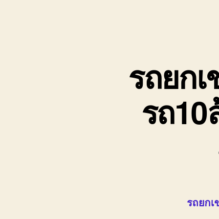
รถยกเข
รถ10ล
รถยกเข