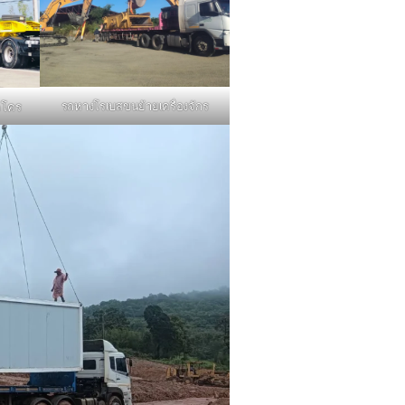
รถหางโรเบสขนย้ายเครื่องจักร
คโคร