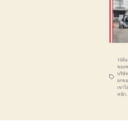
10ล้
ของห
บริษั
Tags
ยกขอ
เขาไม
หนัก