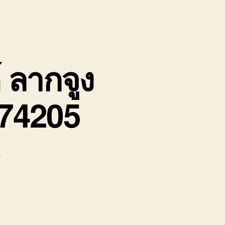
 ลากจูง
174205
บน
น
รถ
ยก
เขา
ไม้
แก้ว