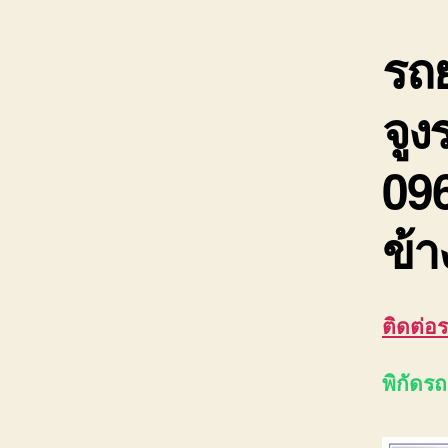
รถย
จูง
096
ข้า
ติดต่อ
พิกัดร