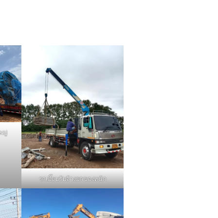
หญ่
รถเฮี๊ยบรับจ้างยกของหนัก