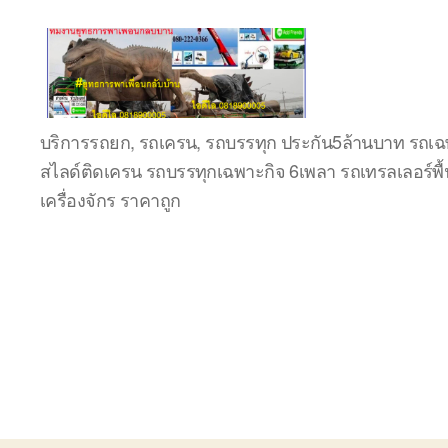
ชลบุรี
บริการรถยก, รถเครน, รถบรรทุก ประกัน5ล้านบาท รถเฉพ
รถ
สไลด์ติดเครน รถบรรทุกเฉพาะกิจ 6เพลา รถเทรลเลอร์พื้
เครน
ยก
เครื่องจักร ราคาถูก
ของ
หนัก
ติดต่อ
0818900005,
0640711613,
0800628488