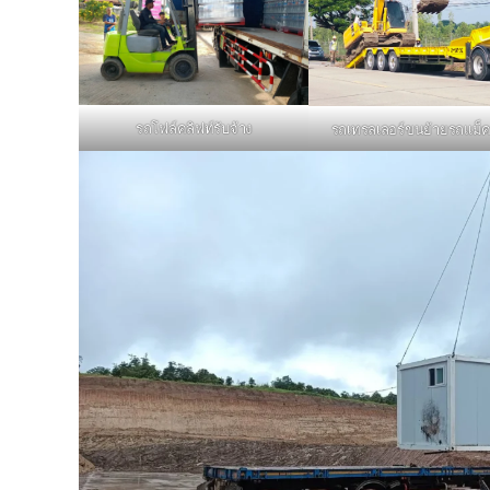
รถโฟล์คลิฟท์รับจ้าง
รถเทรลเลอร์ขนย้ายรถแม็