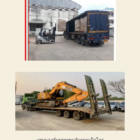
เทรลเลอร์บรรทุกขนย้ายรถแม็คโคร