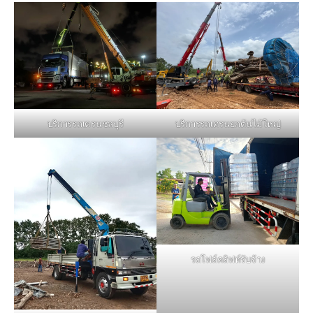
บริการรถเครนชลบุรี
บริการรถเครนยกต้นไม้ใหญ่
รถโฟล์คลิฟท์รับจ้าง