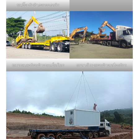
รถเฮี๊ยบรับจ้างยกของหนัก
รถหางโรเบสขนย้ายเครื่องจักร
รถเทรลเลอร์ขนย้ายรถแม็คโคร