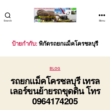
Search
Menu
ชลบุรี
รถ
เครน
ยก
ป้ายกำกับ:
พิกัดรถยกแม็คโครชลบุรี
ของ
หนัก
ติดต่อ
0818900005,
Categories
0640711613,
BLOG
0800628488
รถยกแม็คโครชลบุรี เทรล
เลอร์ขนย้ายรถขุดดิน โทร
0964174205