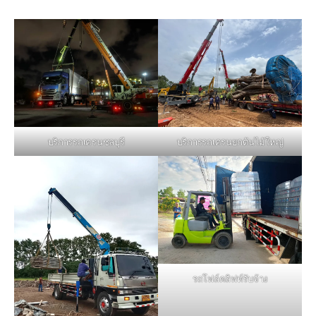
บริการรถเครนชลบุรี
บริการรถเครนยกต้นไม้ใหญ่
รถโฟล์คลิฟท์รับจ้าง