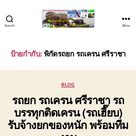
Search
Menu
ชลบุรี
รถ
เครน
ยก
ป้ายกำกับ:
พิกัดรถยก รถเครน ศรีราชา
ของ
หนัก
ติดต่อ
0818900005,
Categories
0640711613,
BLOG
0800628488
รถยก รถเครน ศรีราชา รถ
บรรทุกติดเครน (รถเฮี๊ยบ)
รับจ้างยกของหนัก พร้อมทีม