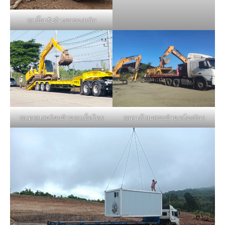
รถเฮี๊ยบรับจ้างยกของหนัก
รถหางโรเบสขนย้ายเครื่องจักร
รถเทรลเลอร์ขนย้ายรถแม็คโคร