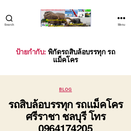
Search
Menu
ชลบุรี
รถ
เครน
ยก
ป้ายกำกับ:
พิกัดรถสิบล้อบรรทุก รถ
ของ
แม็คโคร
หนัก
ติดต่อ
0818900005,
0640711613,
0800628488
Categories
BLOG
รถสิบล้อบรรทุก รถแม็คโคร
ศรีราชา ชลบุรี โทร
0964174205