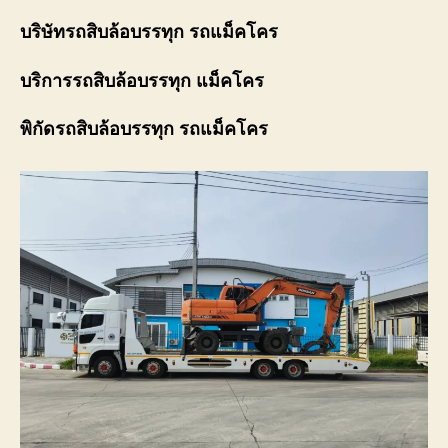
บริษัทรถสิบล้อบรรทุก รถแม็คโคร
บริการรถสิบล้อบรรทุก แม็คโคร
พิกัดรถสิบล้อบรรทุก รถแม็คโคร