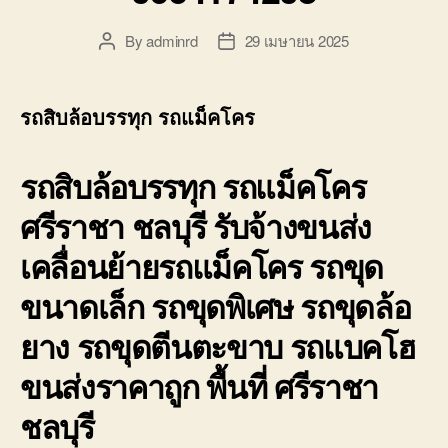
By
adminrd
29 เมษายน 2025
Post
Post
author
date
รถสิบล้อบรรทุก รถแม็คโคร
รถสิบล้อบรรทุก รถแม็คโคร
ศรีราชา ชลบุรี รับจ้างขนส่ง
เคลื่อนย้ายรถแม็คโคร รถขุด
ขนาดเล็ก รถขุดพิเศษ รถขุดล้อ
ยาง รถขุดตีนตะขาบ รถแบคโฮ
ขนส่งราคาถูก พื้นที่ ศรีราชา
ชลบุรี