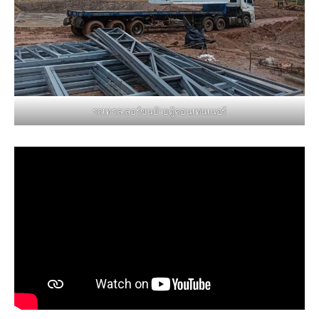
รถเทรลเลอร์ขนย้ายตู้คอนเทนเนอร์