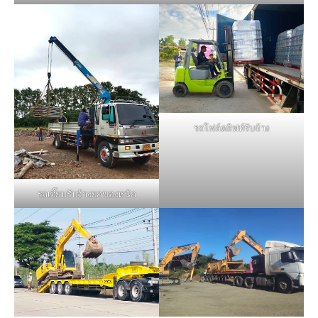
รถโฟล์คลิฟท์รับจ้าง
รถเฮี๊ยบรับจ้างยกของหนัก