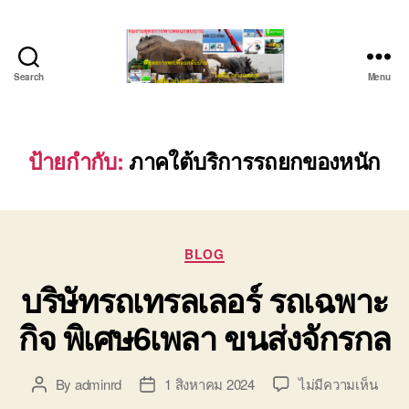
Search
Menu
ชลบุรี
รถ
เครน
ยก
ป้ายกำกับ:
ภาคใต้บริการรถยกของหนัก
ของ
หนัก
ติดต่อ
0818900005,
Categories
0640711613,
BLOG
0800628488
บริษัทรถเทรลเลอร์ รถเฉพาะ
กิจ พิเศษ6เพลา ขนส่งจักรกล
บน
By
adminrd
1 สิงหาคม 2024
ไม่มีความเห็น
Post
Post
บริษั
author
date