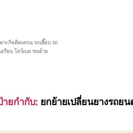
าะกิจติดเครน รถเฮี๊ยบ รถ
นเรียบ โลว์เบด ขนย้าย
ป้ายกำกับ:
ยกย้ายเปลี่ยนยางรถยนต