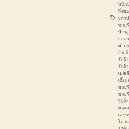
หนัก5
สิ่งข
รถสป
Tags
ชลบุร
ป้ายส
ยกขอ
ตำบ
ย้ายส
รับจ้
รับจ้
เมย์เ
เฮี๊ย
ชลบุร
ชลบุร
รับจ้
ของหน
เครนร
โลวเ
10ตัน