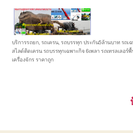
ชลบุรี
บริการรถยก, รถเครน, รถบรรทุก ประกัน5ล้านบาท รถเฉพ
รถ
สไลด์ติดเครน รถบรรทุกเฉพาะกิจ 6เพลา รถเทรลเลอร์พื้
เครน
ยก
เครื่องจักร ราคาถูก
ของ
หนัก
ติดต่อ
0818900005,
0640711613,
0800628488