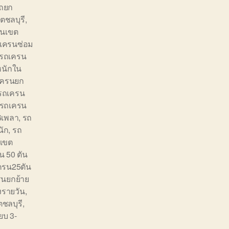
ถยก
ตชลบุรี
,
๋นเขต
เครนซ่อม
รถเครน
หนักใน
เครนยก
รถเครน
รถเครน
6เพลา
,
รถ
นัก
,
รถ
งเขต
น 50 ตัน
ครน25ตัน
รนยกย้าย
ูงรายวัน
,
ตชลบุรี
,
๊ยบ 3-