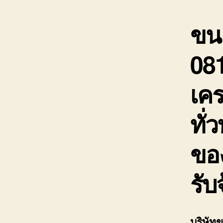
ขนย
08
เคร
ทั่ว
ขอ
รับ
บริษัท