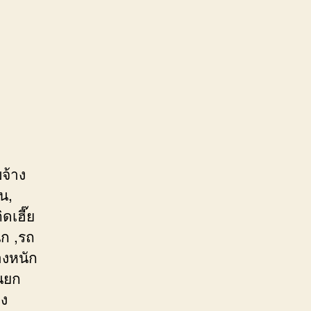
จ้าง
น,
ดเฮี๊ย
ก ,รถ
องหนัก
รนยก
อง