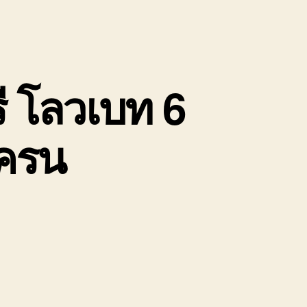
ี โลวเบท 6
เครน