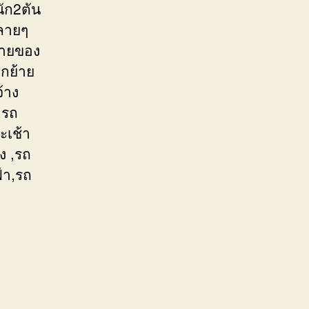
ัก2ตัน
หลายๆ
้ายของ
กย้าย
้าง
,รถ
ะเช้า
ง ,รถ
้า,รถ