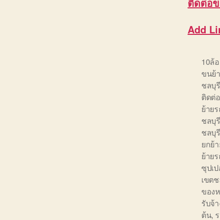
ติดต่อ
ข
Add Li
10ล้
ขนย้า
ชลบุร
ติดต่
ย้ายร
ชลบุร
ชลบุร
ยกย้า
ย้าย
ซุปเป
เขตชล
ของห
รับจ้า
ต้น
,
ร