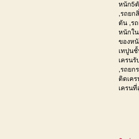
หนัก5ต
,รถยกส
ตัน ,ร
หนักใน
ของหนั
เทปูนช
เครนรั
,รถยกร
ติดเคร
เครนที่