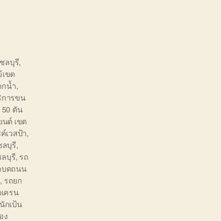
ชลบุรี
,
ม้เขต
ตกน้ำ
,
ริการขน
 50 ตัน
นต์ เขต
ค์เวสป้า
,
ลบุรี
,
บุรี
,
รถ
ถบดถนน
ก
,
รถยก
ดเครน
ักเป้น
อง