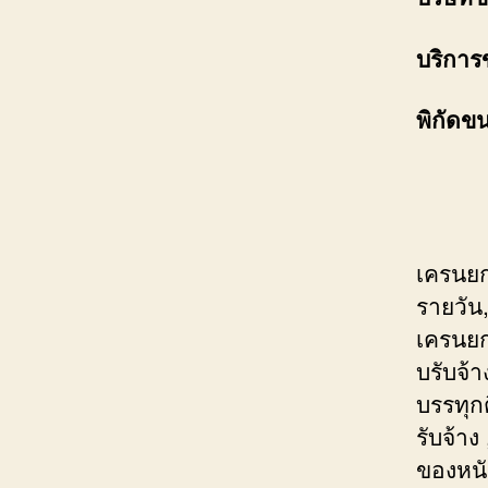
บริการ
พิกัดข
เครนยก
รายวัน,
เครนยกย
บรับจ้
บรรทุก
รับจ้า
ของหนั