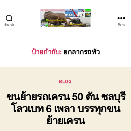
Search
Menu
ชลบุรี
รถ
เครน
ยก
ป้ายกำกับ:
ยกลากรถทัว
ของ
หนัก
ติดต่อ
0818900005,
Categories
0640711613,
BLOG
0800628488
ขนย้ายรถเครน 50 ตัน ชลบุรี
โลวเบท 6 เพลา บรรทุกขน
ย้ายเครน