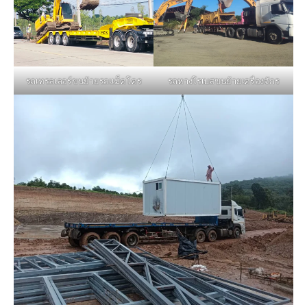
รถหางโรเบสขนย้ายเครื่องจักร
รถเทรลเลอร์ขนย้ายรถแม็คโคร