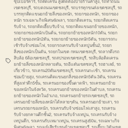
ซุปเปอร์คาร์
,
รถติดเครน สูงติดต้องป้ายร้านค้าสูง
,
รถทำถนน
เขตชลบุรี
,
รถบดถนนเขตชลบุรี
,
รถบรรทุกขนส่งเขตชลบุรี
,
รถ
บรรทุกติดแขนยกย้ายสิ่งของหนัก
,
รถยกของหนัก
,
รถยกของ
หนัก รถเฉพาะกิจพิเศษ6เพลา
,
รถยกติดเครน
,
รถยกติดเครน
รับจ้าง
,
รถยกติดเฮี๊ยบรับจ้าง
,
รถยกติดแขนยกย้ายของหนัก
,
รถยกยกของหนักเป้นต้น
,
รถยกยกย้ายของหนัก10ตัน
,
รถยก
ยกย้ายของหนัก2ตัน
,
รถยกยกย้ายของหนัก5ตัน
,
รถยกรถกะ
เช้ารับจ้างซ่อมไฟ
,
รถยกรถเครนรับจ้างเทปูนชั้น2
,
รถยก
สิ่งของหนักเป็นตัน
,
รถยกในเขต กทมเขตชลบุรี
,
รถลากดึงรถ
สิบล้อ 6ล้อเขตชลบุรี
,
รถสปรอทเขตชลบุรี
,
รถสิบล้อติดเครน
Tags
ยกย้ายสิ่งของหนักหลายตัน
,
รถอีแต๋นเขตชลบุรี
,
รถฮาเลย์
,
รถ
เกี่ยวข้าว
,
รถเครน20ตันเขตชลบุรี
,
รถเครนกะเช้า
,
รถเครน
ซ่อมป้ายสูง
,
รถเครนติดแขนยกสิ่งของหนัก5ตัน 3ตัน
,
รถเครน
ที่สูงเท่าตึก5ขั้น
,
รถเครนยกของขึ้นดาดฟ้า
,
รถเครนยกย้าย
ของหนักในจังหวัด
,
รถเครนยกย้ายของหนักในตำบล
,
รถเครน
ยกย้ายของหนักในอำเภอ
,
รถเครนยกย้ายรถเขตชลบุรี
,
รถ
เครนยกย้ายสิ่งของหนักได้หลายๆตัน
,
รถเครนยกย้ายเสา
,
รถ
เครนรถยกของหนัก
,
รถเครนรับจ้างซ่อมไฟเสาสูง
,
รถเครน
รับจ้างยกคานตึกชั้น2
,
รถเครนรับจ้างเทปูน
,
รถเครนรับจ้าง
เทปูนตึก
,
รถเครนรับเหมาเทปูน
,
รถเครนสูง50ม
,
รถเฉพาะกิจ
พิเศษ6เพลา
,
รถเมย์เสียรับขนย้ายเขตชลบุรี
,
รถเฮี๊ยบ 3ตันเขต