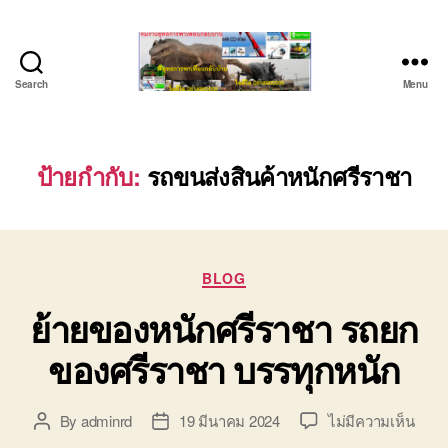
Search
Menu
ชลบุรี
รถ
เครน
ยก
ป้ายกำกับ:
รถขนส่งสินค้าหนักศรีราชา
ของ
หนัก
ติดต่อ
0818900005,
Categories
0640711613,
BLOG
0800628488
ย้ายของหนักศรีราชา รถยก
ของศรีราชา บรรทุกหนัก
บน
By
adminrd
19 มีนาคม 2024
ไม่มีความเห็น
Post
Post
ย้าย
author
date