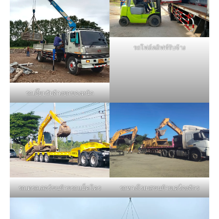
รถโฟล์คลิฟท์รับจ้าง
รถเฮี๊ยบรับจ้างยกของหนัก
รถหางโรเบสขนย้ายเครื่องจักร
รถเทรลเลอร์ขนย้ายรถแม็คโคร