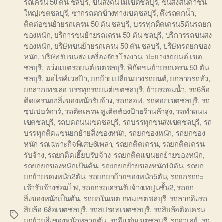
รถเครน 50 ตัน ชลบุรี
,
ขนส่งต้นไม้เขตชลบุรี
,
ขนส่งสินค้าชิ้น
ใหญ่เขตชลบุรี
,
ซากรถตกข้างทางเขตชลบุรี
,
ดึงรถตกน้ำ
,
ติดต่อขนย้ายรถเครน 50 ตัน ชลบุรี
,
บรรทุกติดเครน5ตันรถยก
ของหนัก
,
บริการขนย้ายรถเครน 50 ตัน ชลบุรี
,
บริการรถขนสง
ของหนัก
,
บริษัทขนย้ายรถเครน 50 ตัน ชลบุรี
,
บริษัทรถยกของ
หนัก
,
บริษัทรับขนส่ง เครื่องจักรโรงงาน
,
ปะยางรถยนต์ เขต
ชลบุรี
,
พว่งแบตรถยนต์เขตชลบุรี
,
พิกัดขนย้ายรถเครน 50 ตัน
ชลบุรี
,
มอไซค์เวสป้า
,
ยกย้ายเปลี่ยนยางรถยนต์
,
ยกลากรถทัว
,
ยกลากเทรเลอ บรรทุกรถยนต์เขตชลบุรี
,
ย้ายรถจมน้ำ
,
รถ6ล้อ
ติดเครนยกสิ่งของหนักรับจ้าง
,
รถกลอฟ
,
รถคอกเขตชลบุรี
,
รถ
ซุปเปอร์คาร์
,
รถติดเครน สูงติดต้องป้ายร้านค้าสูง
,
รถทำถนน
เขตชลบุรี
,
รถบดถนนเขตชลบุรี
,
รถบรรทุกขนส่งเขตชลบุรี
,
รถ
บรรทุกติดแขนยกย้ายสิ่งของหนัก
,
รถยกของหนัก
,
รถยกของ
หนัก รถเฉพาะกิจพิเศษ6เพลา
,
รถยกติดเครน
,
รถยกติดเครน
รับจ้าง
,
รถยกติดเฮี๊ยบรับจ้าง
,
รถยกติดแขนยกย้ายของหนัก
,
รถยกยกของหนักเป้นต้น
,
รถยกยกย้ายของหนัก10ตัน
,
รถยก
ยกย้ายของหนัก2ตัน
,
รถยกยกย้ายของหนัก5ตัน
,
รถยกรถกะ
เช้ารับจ้างซ่อมไฟ
,
รถยกรถเครนรับจ้างเทปูนชั้น2
,
รถยก
สิ่งของหนักเป็นตัน
,
รถยกในเขต กทมเขตชลบุรี
,
รถลากดึงรถ
สิบล้อ 6ล้อเขตชลบุรี
,
รถสปรอทเขตชลบุรี
,
รถสิบล้อติดเครน
Tags
ยกย้ายสิ่งของหนักหลายตัน
,
รถอีแต๋นเขตชลบุรี
,
รถฮาเลย์
,
รถ