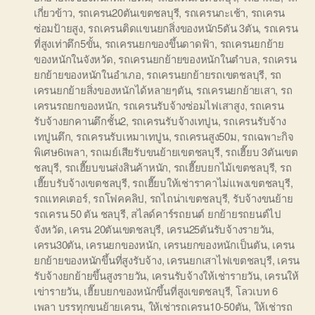
เกี่ยวข้าว
,
รถเครน20ตันเขตชลบุรี
,
รถเครนกะเช้า
,
รถเครน
ซ่อมป้ายสูง
,
รถเครนติดแขนยกสิ่งของหนัก5ตัน 3ตัน
,
รถเครน
ที่สูงเท่าตึก5ขั้น
,
รถเครนยกของขึ้นดาดฟ้า
,
รถเครนยกย้าย
ของหนักในจังหวัด
,
รถเครนยกย้ายของหนักในตำบล
,
รถเครน
ยกย้ายของหนักในอำเภอ
,
รถเครนยกย้ายรถเขตชลบุรี
,
รถ
เครนยกย้ายสิ่งของหนักได้หลายๆตัน
,
รถเครนยกย้ายเสา
,
รถ
เครนรถยกของหนัก
,
รถเครนรับจ้างซ่อมไฟเสาสูง
,
รถเครน
รับจ้างยกคานตึกชั้น2
,
รถเครนรับจ้างเทปูน
,
รถเครนรับจ้าง
เทปูนตึก
,
รถเครนรับเหมาเทปูน
,
รถเครนสูง50ม
,
รถเฉพาะกิจ
พิเศษ6เพลา
,
รถเมย์เสียรับขนย้ายเขตชลบุรี
,
รถเฮี๊ยบ 3ตันเขต
ชลบุรี
,
รถเฮี๊ยบขนส่งสินค้าหนัก
,
รถเฮี๊ยบยกไม้เขตชลบุรี
,
รถ
เฮี๊ยบรับจ้างเขตชลบุรี
,
รถเฮี๊ยบให้เช่าราคาไม่แพงเขตชลบุรี
,
รถแทคเตอร์
,
รถโฟคคลิป
,
รถไถน่าเขตชลบุรี
,
รับจ้างขนย้าย
รถเครน 50 ตัน ชลบุรี
,
สไลด์คาร์รถยนต์ ยกย้ายรถยนต์ไป
จังหวัด
,
เครน 20ตันเขตชลบุรี
,
เครน25ตันรับจ้างรายวัน
,
เครน30ตัน
,
เครนยกของหนัก
,
เครนยกของหนักเป็นตัน
,
เครน
ยกย้ายของหนักขึ้นที่สูงรับจ้าง
,
เครนยกเสาไฟเขตชลบุรี
,
เครน
รับจ้างยกย้ายขึ้นสูงรายวัน
,
เครนรับจ้างให้เช่ารายวัน
,
เครนให้
เข่ารายวัน
,
เฮี๊ยบยกของหนักขึ้นที่สูงเขตชลบุรี
,
โลวเบท 6
เพลา บรรทุกขนย้ายเครน
,
ให้เช่ารถเครน10-50ตัน
,
ให้เช่ารถ