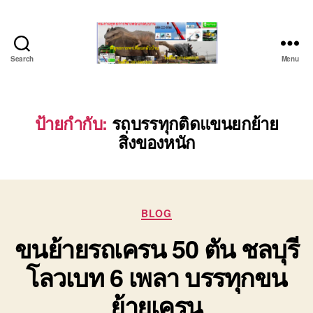
Search
Menu
ชลบุรี
รถ
เครน
ยก
ป้ายกำกับ:
รถบรรทุกติดแขนยกย้าย
ของ
สิ่งของหนัก
หนัก
ติดต่อ
0818900005,
0640711613,
0800628488
Categories
BLOG
ขนย้ายรถเครน 50 ตัน ชลบุรี
โลวเบท 6 เพลา บรรทุกขน
ย้ายเครน