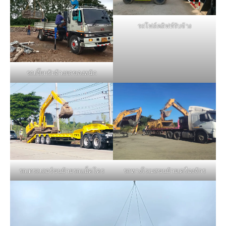
รถโฟล์คลิฟท์รับจ้าง
รถเฮี๊ยบรับจ้างยกของหนัก
รถหางโรเบสขนย้ายเครื่องจักร
รถเทรลเลอร์ขนย้ายรถแม็คโคร