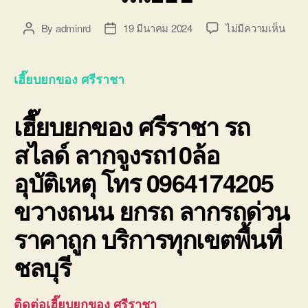
บน
By
adminrd
19 มีนาคม 2024
ไม่มีความเห็น
Post
Post
เฮี๊ยบ
author
date
ยก
ของ
เฮี๊ยบยกของ ศรีราชา
ศรีร
0964
เฮี๊ยบยกของ ศรีราชา
รถ
10ล้อ
ติด
สไลด์ ลากจูงรถ10ล้อ
เครน
รถ
อุบัติเหตุ โทร 0964174205
เฮี๊ยบ
ขวางถนน ยกรถ ลากรถด่วน
ราคาถูก บริการทุกเขตพื้นที่
ชลบุรี
ติดต่อเฮี๊ยบยกของ ศรีราชา