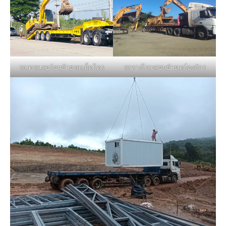
รถหางโรเบสขนย้ายเครื่องจักร
รถเทรลเลอร์ขนย้ายรถแม็คโคร