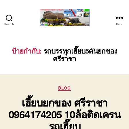
Search
Menu
ชลบุรี
รถ
เครน
ยก
ป้ายกำกับ:
รถบรรทุกเฮี๊ยบ5ตันยกของ
ของ
ศรีราชา
หนัก
ติดต่อ
0818900005,
0640711613,
0800628488
Categories
BLOG
เฮี๊ยบยกของ ศรีราชา
0964174205 10ล้อติดเครน
รถเฮี๊ยบ