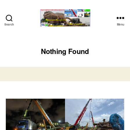
Search
Menu
ชลบุรี
รถ
เครน
ยก
Nothing Found
ของ
หนัก
ติดต่อ
0818900005,
0640711613,
0800628488