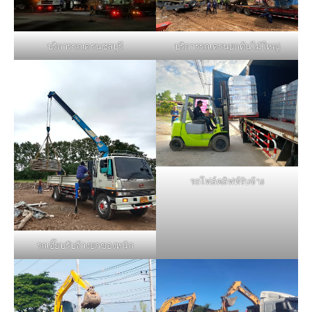
บริการรถเครนชลบุรี
บริการรถเครนยกต้นไม้ใหญ่
รถโฟล์คลิฟท์รับจ้าง
รถเฮี๊ยบรับจ้างยกของหนัก