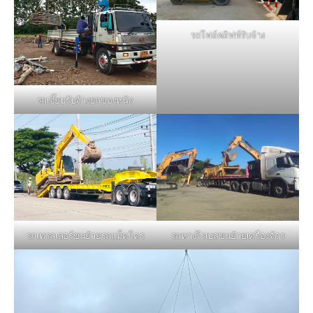
รถโฟล์คลิฟท์รับจ้าง
รถเฮี๊ยบรับจ้างยกของหนัก
รถหางโรเบสขนย้ายเครื่องจักร
รถเทรลเลอร์ขนย้ายรถแม็คโคร