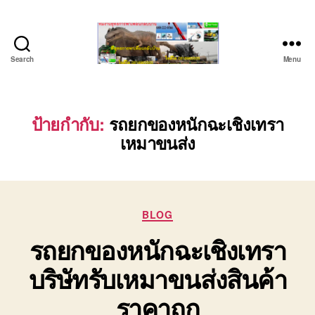
Search
Menu
ชลบุรี
รถ
เครน
ยก
ป้ายกำกับ:
รถยกของหนักฉะเชิงเทรา
ของ
เหมาขนส่ง
หนัก
ติดต่อ
0818900005,
0640711613,
0800628488
Categories
BLOG
รถยกของหนักฉะเชิงเทรา
บริษัทรับเหมาขนส่งสินค้า
ราคาถูก