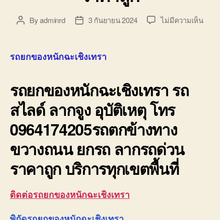
บน
By
adminrd
3 กันยายน 2024
ไม่มีความเห็น
Post
Post
รถ
author
date
ยก
ของ
รถยกของหนักฉะเชิงเทรา
หนัก
ฉะเชิ
รถยกของหนักฉะเชิงเทรา
รถ
บริษั
รับ
สไลด์ ลากจูง อุบัติเหตุ โทร
เหมา
ขนส่ง
0964174205รถตกข้างทาง
สินค้
ราคา
ขวางถนน ยกรถ ลากรถด่วน
ถูก
ราคาถูก บริการทุกเขตพื้นที่
ติดต่อรถยกของหนักฉะเชิงเทรา
พิกัดรถยกของหนักฉะเชิงเทรา