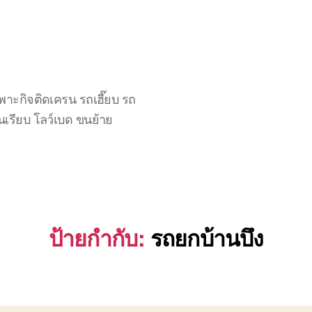
าะกิจติดเครน รถเฮี๊ยบ รถ
นเรียบ โลว์เบด ขนย้าย
ป้ายกำกับ:
รถยกบ้านบึง