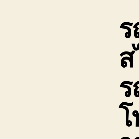
ร
ส
รถ
โ