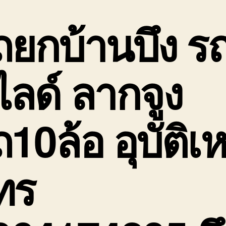
ถยกบ้านบึง
ร
ไลด์ ลากจูง
10ล้อ อุบัติเห
ทร