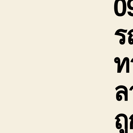
0
ร
ท
ล
ถู