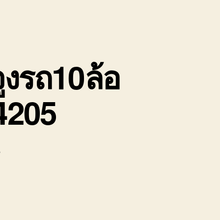
ูงรถ10ล้อ
74205
บน
น
รถ
ยก
บ้านบึง
รถ
สไลด์