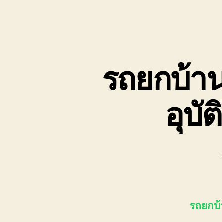
รถยกบ้าน
อุบั
รถยกบ้