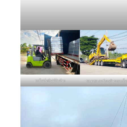
รถโฟล์คลิฟท์รับจ้าง
รถเทรลเลอร์ขนย้ายรถแม็