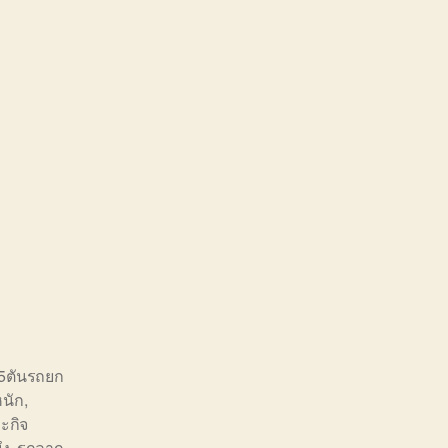
5ตันรถยก
นัก
,
ะกิจ
ึง
,
รถลาก