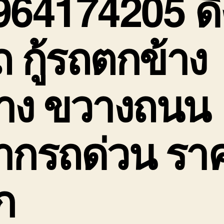
964174205 ดึ
ถ กู้รถตกข้าง
าง ขวางถนน
ากรถด่วน รา
ก