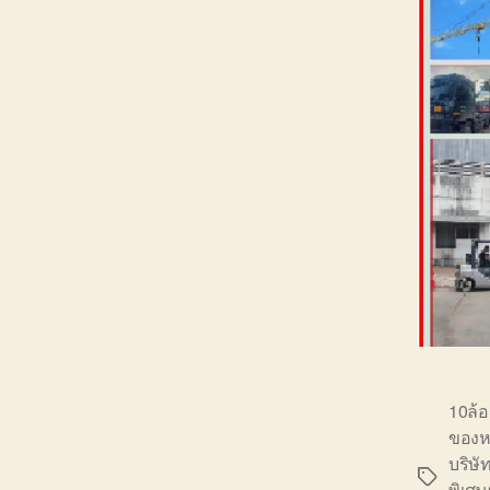
10ล้
ของห
บริษั
Tags
พิเศ