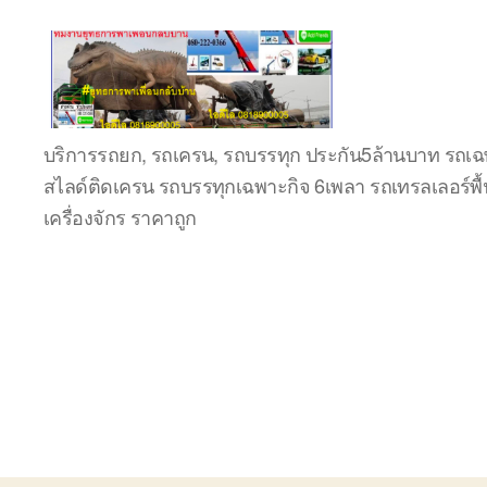
ชลบุรี
บริการรถยก, รถเครน, รถบรรทุก ประกัน5ล้านบาท รถเฉพ
รถ
สไลด์ติดเครน รถบรรทุกเฉพาะกิจ 6เพลา รถเทรลเลอร์พื้
เครน
ยก
เครื่องจักร ราคาถูก
ของ
หนัก
ติดต่อ
0818900005,
0640711613,
0800628488