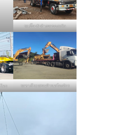
รถเฮี๊ยบรับจ้างยกของหนัก
รถหางโรเบสขนย้ายเครื่องจักร
คโคร