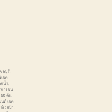
ชลบุรี
,
ม้เขต
ตกน้ำ
,
ริการขน
 50 ตัน
นต์ เขต
ค์เวสป้า
,