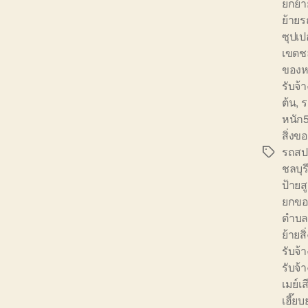
ยกย้า
ย้าย
ซุปเป
เขตชล
ของห
รับจ้า
ต้น
,
ร
หนัก5
สิ่งข
รถสป
Tags
ชลบุร
ป้ายส
ยกขอ
ตำบ
ย้ายส
รับจ้
รับจ้
เมย์เ
เฮี๊ย