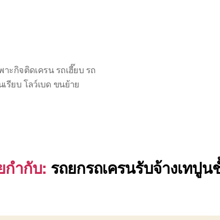
าะกิจติดเครน รถเฮี๊ยบ รถ
นเรียบ โลว์เบด ขนย้าย
ยกำกับ:
รถยกรถเครนรับจ้างเทปูนช