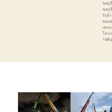
ชลบุร
ชลบุร
รับจ้
ของหน
เครนร
โลวเ
10ตัน