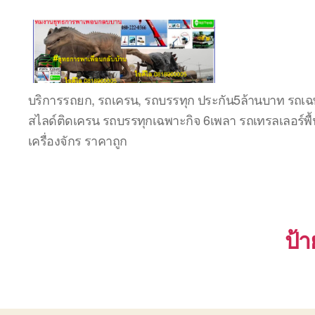
ชลบุรี
บริการรถยก, รถเครน, รถบรรทุก ประกัน5ล้านบาท รถเฉพ
รถ
สไลด์ติดเครน รถบรรทุกเฉพาะกิจ 6เพลา รถเทรลเลอร์พื้
เครน
ยก
เครื่องจักร ราคาถูก
ของ
หนัก
ติดต่อ
0818900005,
0640711613,
0800628488
ป้า