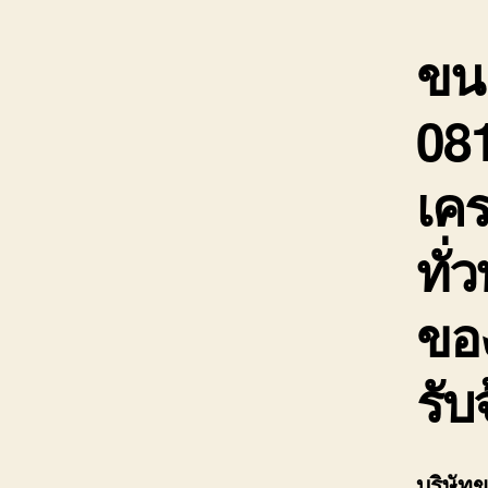
ขนย
08
เคร
ทั่ว
ขอ
รับ
บริษัท