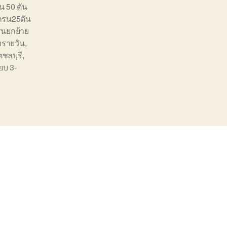
น 50 ตัน
ครน25ตัน
รนยกย้าย
ูงรายวัน
,
ตชลบุรี
,
๊ยบ 3-