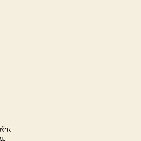
จ้าง
น,