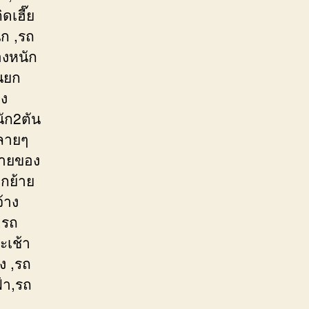
ดเฮี๊ย
ก ,รถ
องหนัก
รนยก
อง
ัก2ตัน
หลายๆ
้ายของ
กย้าย
้าง
,รถ
ะเช้า
ง ,รถ
้า,รถ