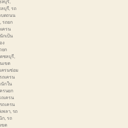
ลบุรี
,
บุรี
,
รถ
ถบดถนน
ก
,
รถยก
ดเครน
ักเป้น
อง
ถยก
ตชลบุรี
,
๋นเขต
เครนซ่อม
รถเครน
หนักใน
เครนยก
รถเครน
รถเครน
6เพลา
,
รถ
นัก
,
รถ
งเขต