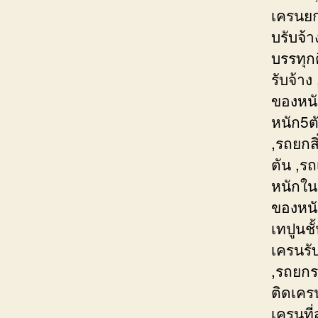
เครนยกย
บรับจ้
บรรทุก
รับจ้า
ของหนั
หนัก5ต
,รถยกส
ตัน ,ร
หนักใน
ของหนั
เทปูนช
เครนรั
,รถยกร
ติดเคร
เครนที่