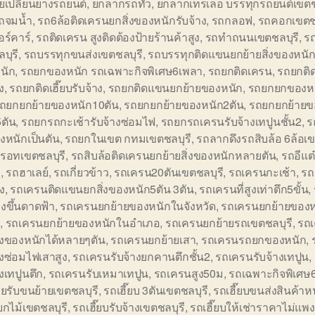
ยเปลี่ยนยางรถยนต์
,
ยกลากรถทัว
,
ยกลากเทรเลอ บรรทุกรถยนต์เขตช
รถจมน้ำ
,
รถ6ล้อติดเครนยกสิ่งของหนักรับจ้าง
,
รถกลอฟ
,
รถคอกเขตชล
อร์คาร์
,
รถติดเครน สูงติดต้องป้ายร้านค้าสูง
,
รถทำถนนเขตชลบุรี
,
ร
บุรี
,
รถบรรทุกขนส่งเขตชลบุรี
,
รถบรรทุกติดแขนยกย้ายสิ่งของหนั
นัก
,
รถยกของหนัก รถเฉพาะกิจพิเศษ6เพลา
,
รถยกติดเครน
,
รถยกติ
ง
,
รถยกติดเฮี๊ยบรับจ้าง
,
รถยกติดแขนยกย้ายของหนัก
,
รถยกยกของหน
ถยกยกย้ายของหนัก10ตัน
,
รถยกยกย้ายของหนัก2ตัน
,
รถยกยกย้ายข
ตัน
,
รถยกรถกะเช้ารับจ้างซ่อมไฟ
,
รถยกรถเครนรับจ้างเทปูนชั้น2
,
ร
องหนักเป็นตัน
,
รถยกในเขต กทมเขตชลบุรี
,
รถลากดึงรถสิบล้อ 6ล้อเข
รอทเขตชลบุรี
,
รถสิบล้อติดเครนยกย้ายสิ่งของหนักหลายตัน
,
รถอีแต
ี
,
รถฮาเลย์
,
รถเกี่ยวข้าว
,
รถเครน20ตันเขตชลบุรี
,
รถเครนกะเช้า
,
รถ
ูง
,
รถเครนติดแขนยกสิ่งของหนัก5ตัน 3ตัน
,
รถเครนที่สูงเท่าตึก5ขั้น
,
งขึ้นดาดฟ้า
,
รถเครนยกย้ายของหนักในจังหวัด
,
รถเครนยกย้ายของ
ล
,
รถเครนยกย้ายของหนักในอำเภอ
,
รถเครนยกย้ายรถเขตชลบุรี
,
รถ
ิ่งของหนักได้หลายๆตัน
,
รถเครนยกย้ายเสา
,
รถเครนรถยกของหนัก
,
างซ่อมไฟเสาสูง
,
รถเครนรับจ้างยกคานตึกชั้น2
,
รถเครนรับจ้างเทปูน
,
างเทปูนตึก
,
รถเครนรับเหมาเทปูน
,
รถเครนสูง50ม
,
รถเฉพาะกิจพิเศษ
สียรับขนย้ายเขตชลบุรี
,
รถเฮี๊ยบ 3ตันเขตชลบุรี
,
รถเฮี๊ยบขนส่งสินค้าห
บยกไม้เขตชลบุรี
,
รถเฮี๊ยบรับจ้างเขตชลบุรี
,
รถเฮี๊ยบให้เช่าราคาไม่แพ