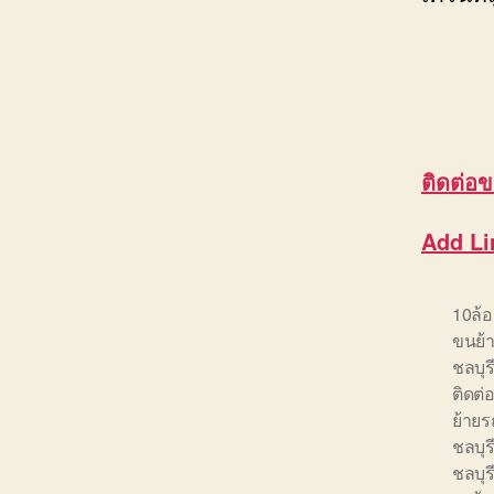
ติดต่อ
ข
Add Li
10ล้
ขนย้า
ชลบุร
ติดต่
ย้ายร
ชลบุร
ชลบุร