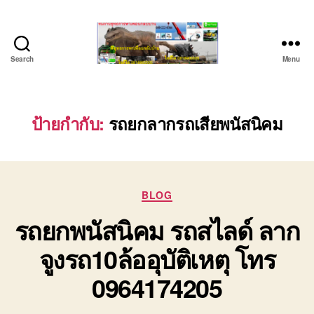
Search
Menu
ชลบุรี
รถ
เครน
ยก
ป้ายกำกับ:
รถยกลากรถเสียพนัสนิคม
ของ
หนัก
ติดต่อ
0818900005,
Categories
0640711613,
BLOG
0800628488
รถยกพนัสนิคม รถสไลด์ ลาก
จูงรถ10ล้ออุบัติเหตุ โทร
0964174205