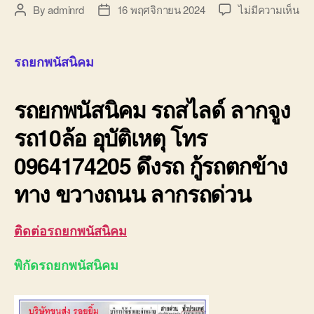
บน
By
adminrd
16 พฤศจิกายน 2024
ไม่มีความเห็น
Post
Post
รถ
author
date
ยก
พนั
รถยกพนัสนิคม
รถ
สไล
รถยกพนัสนิคม
รถสไลด์ ลากจูง
ลา
จูง
รถ10ล้อ อุบัติเหตุ โทร
รถ1
อุบั
0964174205 ดึงรถ กู้รถตกข้าง
โท
09
ทาง ขวางถนน ลากรถด่วน
ติดต่อรถยกพนัสนิคม
พิกัดรถยกพนัสนิคม