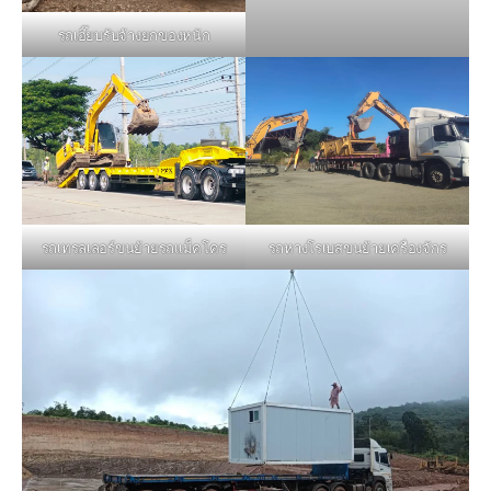
รถเฮี๊ยบรับจ้างยกของหนัก
รถหางโรเบสขนย้ายเครื่องจักร
รถเทรลเลอร์ขนย้ายรถแม็คโคร