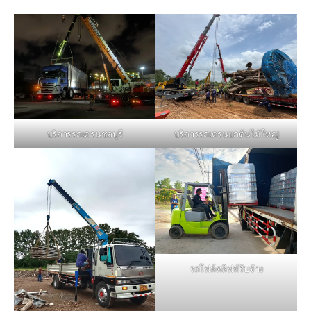
บริการรถเครนชลบุรี
บริการรถเครนยกต้นไม้ใหญ่
รถโฟล์คลิฟท์รับจ้าง