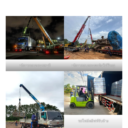
บริการรถเครนชลบุรี
บริการรถเครนยกต้นไม้ใหญ่
รถโฟล์คลิฟท์รับจ้าง