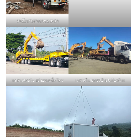
รถเฮี๊ยบรับจ้างยกของหนัก
รถหางโรเบสขนย้ายเครื่องจักร
รถเทรลเลอร์ขนย้ายรถแม็คโคร