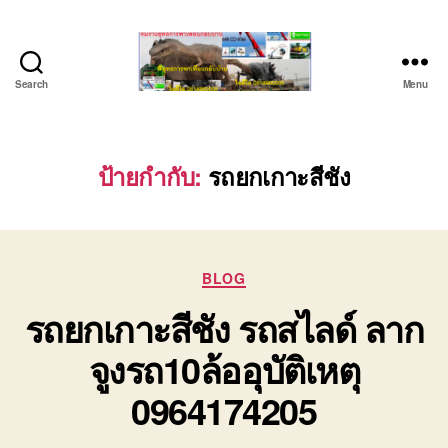
Search
Menu
ชลบุรี
รถ
เครน
ยก
ป้ายกำกับ:
รถยกเกาะสีชัง
ของ
หนัก
ติดต่อ
0818900005,
Categories
0640711613,
BLOG
0800628488
รถยกเกาะสีชัง รถสไลด์ ลาก
จูงรถ10ล้ออุบัติเหตุ
0964174205