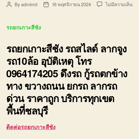
บน
By
adminrd
16 พฤศจิกายน 2024
ไม่มีความเห็น
Post
Post
รถ
author
date
ยก
เกา
รถยกเกาะสีชัง
รถ
สไล
รถยกเกาะสีชัง รถสไลด์ ลากจูง
ลา
จูง
รถ10ล้อ อุบัติเหตุ โทร
รถ1
อุบั
0964174205 ดึงรถ กู้รถตกข้าง
09
ทาง ขวางถนน ยกรถ ลากรถ
ด่วน ราคาถูก บริการทุกเขต
พื้นที่ชลบุรี
ติดต่อรถยกเกาะสีชัง