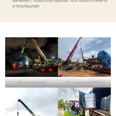
พิเศษ6เพลา
,
รถเฮี๊ยบรถยกของหนัก
,
รับจ้างรถยกเขาคันทรง
,
หารถยกของหนัก
บริการรถเครนชลบุรี
บริการรถเครนยกต้นไม้ใหญ่