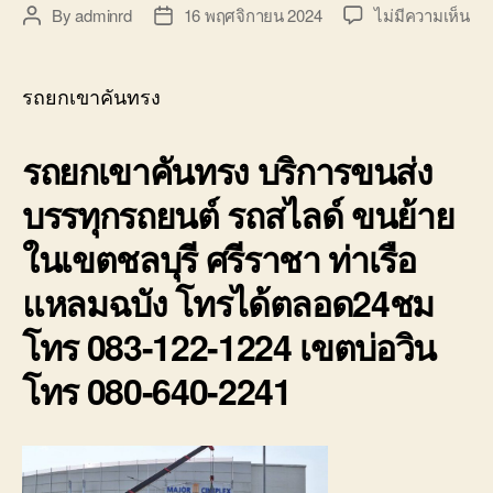
บน
By
adminrd
16 พฤศจิกายน 2024
ไม่มีความเห็น
Post
Post
รถ
author
date
ยก
เข
รถยกเขาคันทรง
คัน
รถ
รถยกเขาคันทรง บริการขนส่ง
สไล
ลา
บรรทุกรถยนต์ รถสไลด์ ขนย้าย
จูง
รถ1
ในเขตชลบุรี ศรีราชา ท่าเรือ
รถ
เกิ
แหลมฉบัง โทรได้ตลอด24ชม
อุบั
เสี
โทร 083-122-1224 เขตบ่อวิน
โทร 080-640-2241