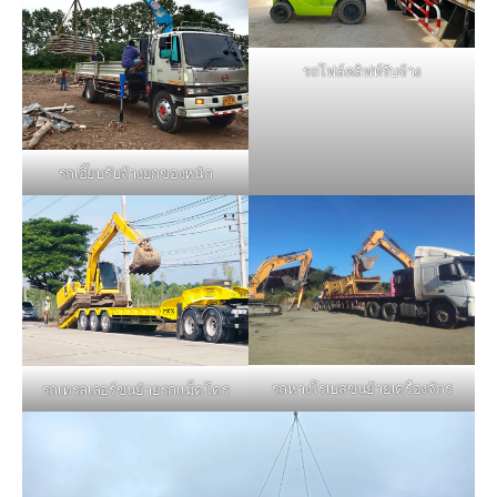
รถโฟล์คลิฟท์รับจ้าง
รถเฮี๊ยบรับจ้างยกของหนัก
รถหางโรเบสขนย้ายเครื่องจักร
รถเทรลเลอร์ขนย้ายรถแม็คโคร