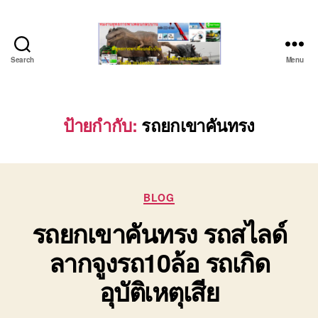
Search
Menu
ชลบุรี
รถ
เครน
ยก
ป้ายกำกับ:
รถยกเขาคันทรง
ของ
หนัก
ติดต่อ
0818900005,
Categories
0640711613,
BLOG
0800628488
รถยกเขาคันทรง รถสไลด์
ลากจูงรถ10ล้อ รถเกิด
อุบัติเหตุเสีย