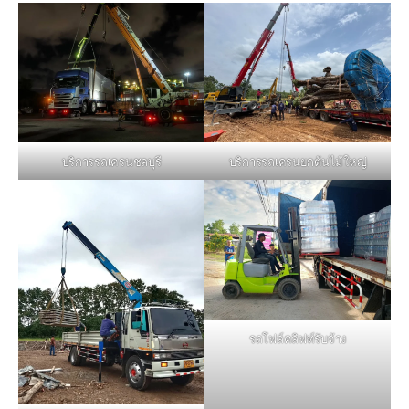
บริการรถเครนชลบุรี
บริการรถเครนยกต้นไม้ใหญ่
รถโฟล์คลิฟท์รับจ้าง