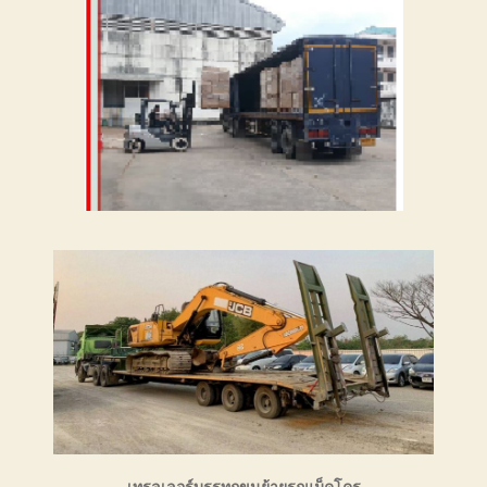
เทรลเลอร์บรรทุกขนย้ายรถแม็คโคร