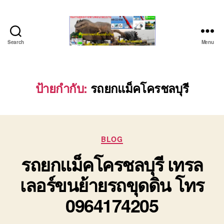
Search
Menu
ชลบุรี
รถ
เครน
ยก
ป้ายกำกับ:
รถยกแม็คโครชลบุรี
ของ
หนัก
ติดต่อ
0818900005,
Categories
0640711613,
BLOG
0800628488
รถยกแม็คโครชลบุรี เทรล
เลอร์ขนย้ายรถขุดดิน โทร
0964174205