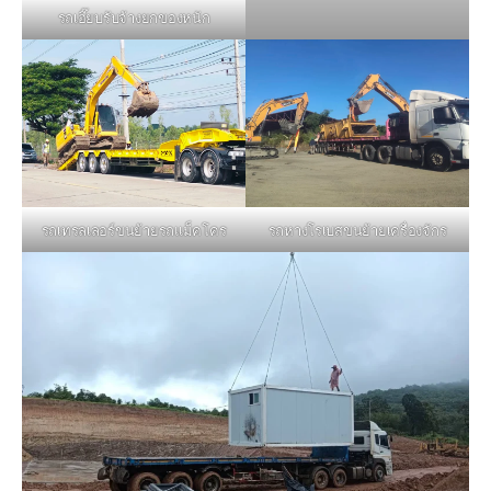
รถเฮี๊ยบรับจ้างยกของหนัก
รถหางโรเบสขนย้ายเครื่องจักร
รถเทรลเลอร์ขนย้ายรถแม็คโคร