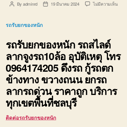
บน
By
adminrd
19 มีนาคม 2024
ไม่มีความเห็น
Post
Post
รถ
author
date
รับ
ยก
รถรับยกของหนัก
ของ
หนัก
รถรับยกของหนัก
รถสไลด์
10ล้อ
บรรท
ลากจูงรถ10ล้อ อุบัติเหตุ โทร
ติด
เครน
0964174205 ดึงรถ กู้รถตก
รถ
เฮี๊ยบ
ข้างทาง ขวางถนน ยกรถ
3-
5ตัน
ลากรถด่วน ราคาถูก บริการ
ทุกเขตพื้นที่ชลบุรี
ติดต่อรถรับยกของหนัก