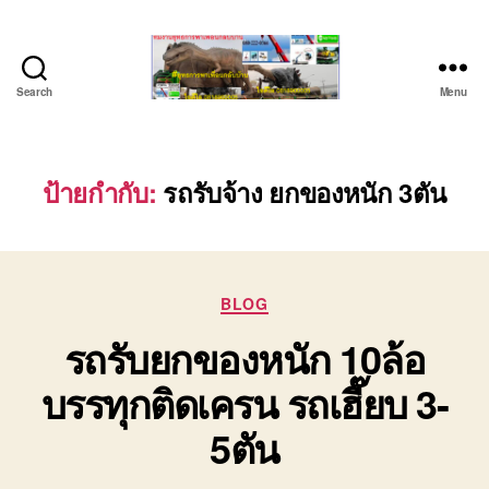
Search
Menu
ชลบุรี
รถ
เครน
ยก
ป้ายกำกับ:
รถรับจ้าง ยกของหนัก 3ตัน
ของ
หนัก
ติดต่อ
0818900005,
Categories
0640711613,
BLOG
0800628488
รถรับยกของหนัก 10ล้อ
บรรทุกติดเครน รถเฮี๊ยบ 3-
5ตัน