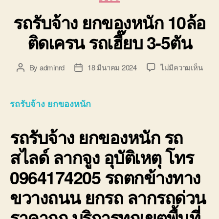
รถรับจ้าง ยกของหนัก 10ล้อ
ติดเครน รถเฮี๊ยบ 3-5ตัน
บน
By
adminrd
18 มีนาคม 2024
ไม่มีความเห็น
Post
Post
รถ
author
date
รับจ้
ยก
รถรับจ้าง ยกของหนัก
ของ
หนัก
รถรับจ้าง ยกของหนัก
รถ
10ล้อ
ติด
สไลด์ ลากจูง อุบัติเหตุ โทร
เครน
รถ
0964174205 รถตกข้างทาง
เฮี๊ยบ
3-
ขวางถนน ยกรถ ลากรถด่วน
5ตัน
ราคาถูก บริการทุกเขตพื้นที่