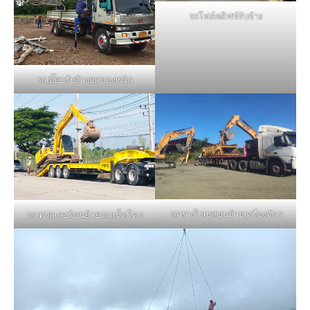
รถโฟล์คลิฟท์รับจ้าง
รถเฮี๊ยบรับจ้างยกของหนัก
รถหางโรเบสขนย้ายเครื่องจักร
รถเทรลเลอร์ขนย้ายรถแม็คโคร